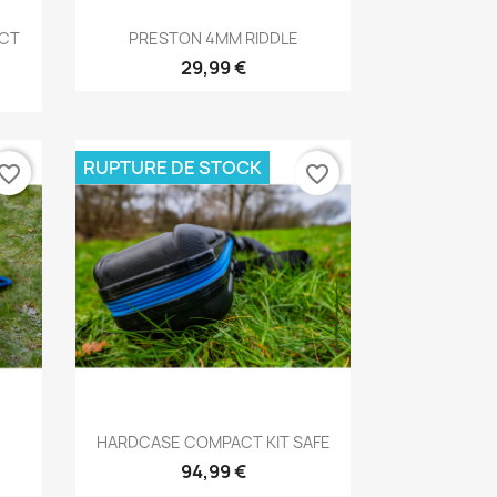
Aperçu rapide

ECT
PRESTON 4MM RIDDLE
29,99 €
RUPTURE DE STOCK
vorite_border
favorite_border
Aperçu rapide

HARDCASE COMPACT KIT SAFE
94,99 €