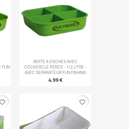
Aperçu rapide

BOITE A ESCHES AVEC
E FUN
COUVERCLE PERCE - 1/2 LITRE -
AVEC SEPARATEUR FUN FISHING
4,99 €
vorite_border
favorite_border