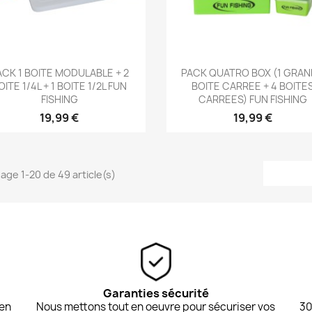
Aperçu rapide
Aperçu rapide


ACK 1 BOITE MODULABLE + 2
PACK QUATRO BOX (1 GRA
OITE 1/4L + 1 BOITE 1/2L FUN
BOITE CARREE + 4 BOITE
FISHING
CARREES) FUN FISHING
19,99 €
19,99 €
hage 1-20 de 49 article(s)
Garanties sécurité
 en
Nous mettons tout en oeuvre pour sécuriser vos
30