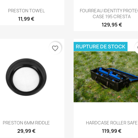
Aperçu rapide
Aperçu rapide


PRESTON TOWEL
FOURREAU IDENTITY PROT
CASE 195 CRESTA
11,99 €
129,95 €
RUPTURE DE STOCK
favorite_border
fa
Aperçu rapide
Aperçu rapide


PRESTON 6MM RIDDLE
HARDCASE ROLLER SAFE
29,99 €
119,99 €