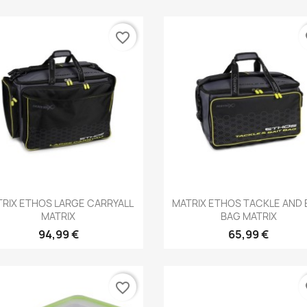
favorite_border
fa
Aperçu rapide
Aperçu rapide


RIX ETHOS LARGE CARRYALL
MATRIX ETHOS TACKLE AND 
MATRIX
BAG MATRIX
94,99 €
65,99 €
favorite_border
fa