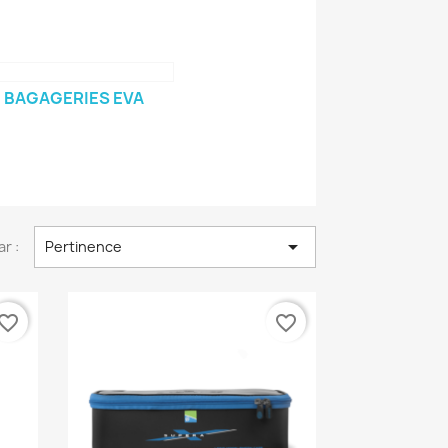
BAGAGERIES EVA

ar :
Pertinence
vorite_border
favorite_border