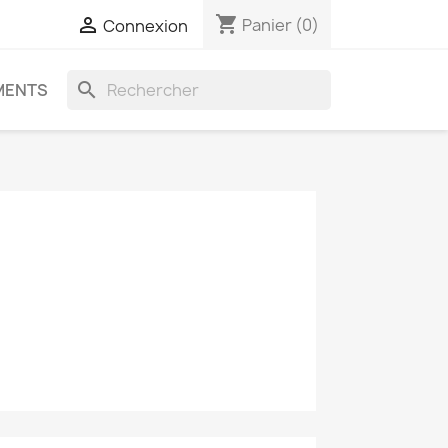
shopping_cart

Panier
(0)
Connexion
search
MENTS