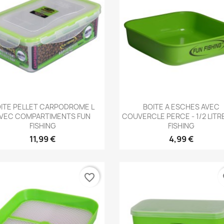
Aperçu rapide
Aperçu rapide


ITE PELLET CARPODROME L
BOITE A ESCHES AVEC
VEC COMPARTIMENTS FUN
COUVERCLE PERCE - 1/2 LITR
FISHING
FISHING
11,99 €
4,99 €
favorite_border
fa