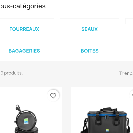
ous-catégories
FOURREAUX
SEAUX
BAGAGERIES
BOITES
 49 produits.
Trier p
favorite_border
fa