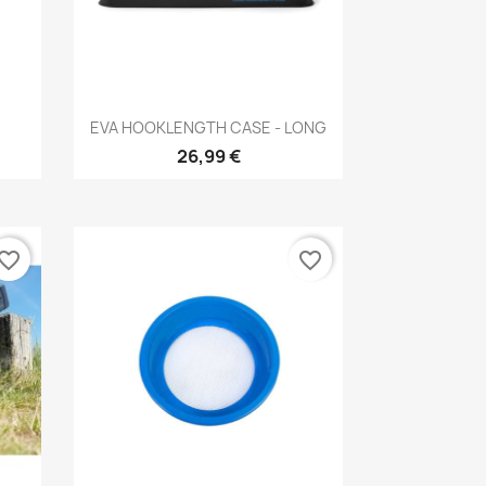
Aperçu rapide

EVA HOOKLENGTH CASE - LONG
26,99 €
vorite_border
favorite_border