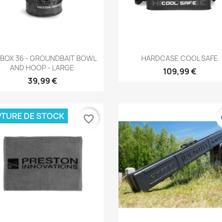
Aperçu rapide
Aperçu rapide


BOX 36 - GROUNDBAIT BOWL
HARDCASE COOL SAFE
AND HOOP - LARGE
109,99 €
39,99 €
TURE DE STOCK
favorite_border
fa