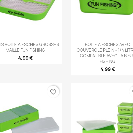
Aperçu rapide
Aperçu rapide


IS BOITE A ESCHES GROSSES
BOITE A ESCHES AVEC
MAILLE FUN FISHING
COUVERCLE PLEIN - 1/4 LITR
COMPATIBLE AVEC LA B F
4,99 €
FISHING
4,99 €
favorite_border
fa