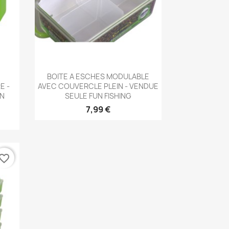
Aperçu rapide

BOITE A ESCHES MODULABLE
E -
AVEC COUVERCLE PLEIN - VENDUE
UN
SEULE FUN FISHING
7,99 €
vorite_border