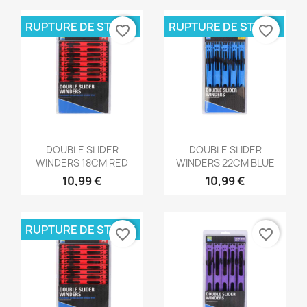
RUPTURE DE STOCK
RUPTURE DE STOCK
favorite_border
favorite_border
Aperçu rapide
Aperçu rapide


DOUBLE SLIDER
DOUBLE SLIDER
WINDERS 18CM RED
WINDERS 22CM BLUE
10,99 €
10,99 €
RUPTURE DE STOCK
favorite_border
favorite_border