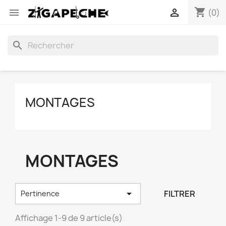
shopping_cart


(0)
search
MONTAGES
MONTAGES

FILTRER
Pertinence
Affichage 1-9 de 9 article(s)