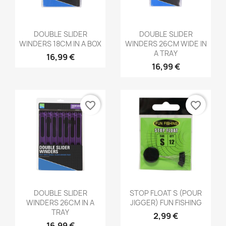
Aperçu rapide
Aperçu rapide


DOUBLE SLIDER
DOUBLE SLIDER
WINDERS 18CM IN A BOX
WINDERS 26CM WIDE IN
A TRAY
16,99 €
16,99 €
favorite_border
favorite_border
Aperçu rapide
Aperçu rapide


DOUBLE SLIDER
STOP FLOAT S (POUR
WINDERS 26CM IN A
JIGGER) FUN FISHING
TRAY
2,99 €
16,99 €