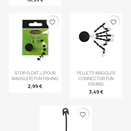
favorite_border
favorite_border
Aperçu rapide
Aperçu rapide


STOP FLOAT L (POUR
PELLETS WAGGLER
WAGGLER) FUN FISHING
CONNECTOR FUN
FISHING
2,99 €
3,49 €
favorite_border