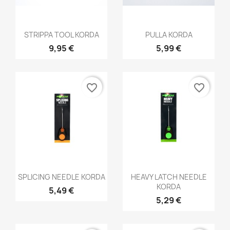
Aperçu rapide
Aperçu rapide


STRIPPA TOOL KORDA
PULLA KORDA
9,95 €
5,99 €
favorite_border
favorite_border
Aperçu rapide
Aperçu rapide


SPLICING NEEDLE KORDA
HEAVY LATCH NEEDLE
KORDA
5,49 €
5,29 €