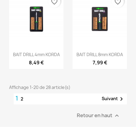
favorite_border
favorite_border
Aperçu rapide
Aperçu rapide


BAIT DRILL 4mm KORDA
BAIT DRILL 8mm KORDA
8,49 €
7,99 €
Affichage 1-20 de 28 article(s)
1

Suivant
2
Retour en haut
