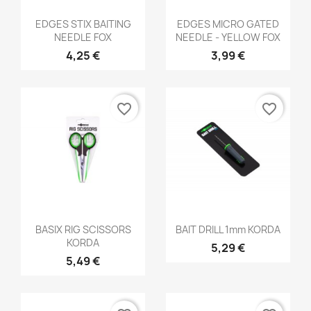
Aperçu rapide
Aperçu rapide


EDGES STIX BAITING
EDGES MICRO GATED
NEEDLE FOX
NEEDLE - YELLOW FOX
4,25 €
3,99 €
favorite_border
favorite_border
Aperçu rapide
Aperçu rapide


BASIX RIG SCISSORS
BAIT DRILL 1mm KORDA
KORDA
5,29 €
5,49 €