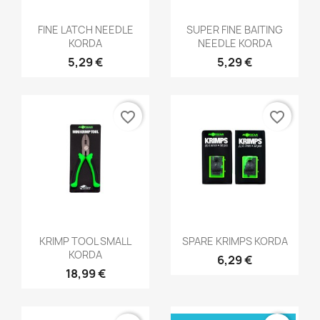
Aperçu rapide
Aperçu rapide


FINE LATCH NEEDLE
SUPER FINE BAITING
KORDA
NEEDLE KORDA
5,29 €
5,29 €
favorite_border
favorite_border
Aperçu rapide
Aperçu rapide


KRIMP TOOL SMALL
SPARE KRIMPS KORDA
KORDA
6,29 €
18,99 €