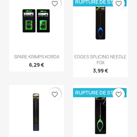
RUPTURE DE STOCK
favorite_border
favorite_border
Aperçu rapide
Aperçu rapide


SPARE KRIMPS KORDA
EDGES SPLICING NEEDLE
FOX
6,29 €
3,99 €
RUPTURE DE STOCK
favorite_border
favorite_border