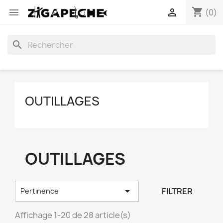
shopping_cart


(0)
search
OUTILLAGES
OUTILLAGES

FILTRER
Pertinence
Affichage 1-20 de 28 article(s)