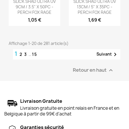


SLICK SHAD ULTRA UV
SLICK SHAD ULTRA UV
9CM / 3.5" X 50PC -
13CM / 5" X 35PC -
PERCH FOX RAGE
PERCH FOX RAGE
1,05 €
1,69 €
Affichage 1-20 de 281 article(s)
1

Suivant
2
3
…
15
Retour en haut

Livraison Gratuite
Livraison gratuite en point relais en France et en
Belgique à partir de 99€ d'achat
Garanties sécurité