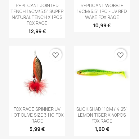
Aperçu rapide
Aperçu rapide


REPLICANT JOINTED
REPLICANT WOBBLE
TENCH 14CM/5.5" SUPER
14CM/5.5" 1PC - UV RED
NATURAL TENCH X 1PCS
WAKE FOX RAGE
FOX RAGE
10,99 €
12,99 €
favorite_border
favorite_border
Aperçu rapide
Aperçu rapide


FOX RAGE SPINNER UV
SLICK SHAD 11CM / 4.25"
HOT OLIVE SIZE 3 11G FOX
LEMON TIGER X 40PCS
RAGE
FOX RAGE
5,99 €
1,60 €