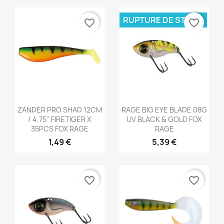
RUPTURE DE STOCK
favorite_border
favorite_border
Aperçu rapide
Aperçu rapide


ZANDER PRO SHAD 12CM
RAGE BIG EYE BLADE 08G
/ 4.75" FIRETIGER X
UV BLACK & GOLD FOX
35PCS FOX RAGE
RAGE
1,49 €
5,39 €
favorite_border
favorite_border