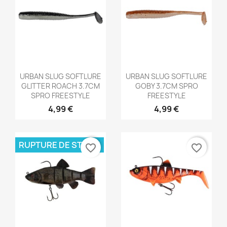
Aperçu rapide
Aperçu rapide


URBAN SLUG SOFTLURE
URBAN SLUG SOFTLURE
GLITTER ROACH 3.7CM
GOBY 3.7CM SPRO
SPRO FREESTYLE
FREESTYLE
4,99 €
4,99 €
RUPTURE DE STOCK
favorite_border
favorite_border