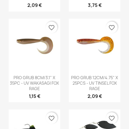
2,09 €
3,75 €
favorite_border
favorite_border
Aperçu rapide
Aperçu rapide


PRO GRUB 8CM/3.1" X
PRO GRUB 12CM/4.75" X
35PC - UV WAKASAGI FOX
25PCS - UV TINSEL FOX
RAGE
RAGE
1,15 €
2,09 €
favorite_border
favorite_border