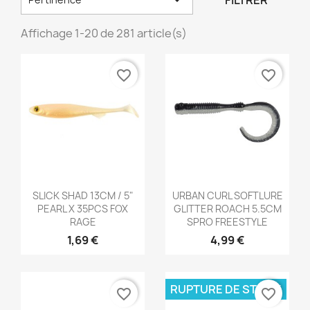
FILTRER
Affichage 1-20 de 281 article(s)
favorite_border
favorite_border
Aperçu rapide
Aperçu rapide


SLICK SHAD 13CM / 5"
URBAN CURL SOFTLURE
PEARL X 35PCS FOX
GLITTER ROACH 5.5CM
RAGE
SPRO FREESTYLE
1,69 €
4,99 €
RUPTURE DE STOCK
favorite_border
favorite_border