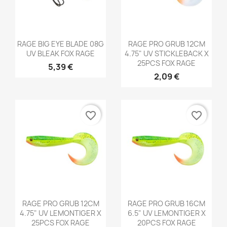
Aperçu rapide
Aperçu rapide


RAGE BIG EYE BLADE 08G
RAGE PRO GRUB 12CM
UV BLEAK FOX RAGE
4.75" UV STICKLEBACK X
25PCS FOX RAGE
5,39 €
2,09 €
favorite_border
favorite_border
Aperçu rapide
Aperçu rapide


RAGE PRO GRUB 12CM
RAGE PRO GRUB 16CM
4.75" UV LEMONTIGER X
6.5" UV LEMONTIGER X
25PCS FOX RAGE
20PCS FOX RAGE