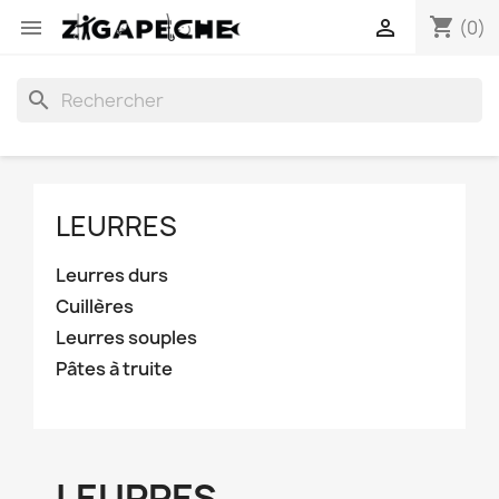
shopping_cart


(0)
search
LEURRES
Leurres durs
Cuillères
Leurres souples
Pâtes à truite
LEURRES