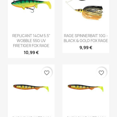
Aperçu rapide
Aperçu rapide


REPLICANT 14CM 5.5"
RAGE SPINNERBAIT 10G -
WOBBLE 55G UV
BLACK & GOLD FOX RAGE
FIRETIGER FOX RAGE
9,99 €
10,99 €
favorite_border
favorite_border
Aperçu rapide
Aperçu rapide