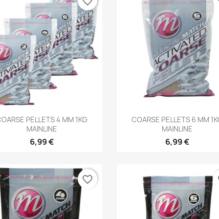
favorite_border
fa
Aperçu rapide
Aperçu rapide


OARSE PELLETS 4 MM 1KG
COARSE PELLETS 6 MM 1
MAINLINE
MAINLINE
6,99 €
6,99 €
favorite_border
fa