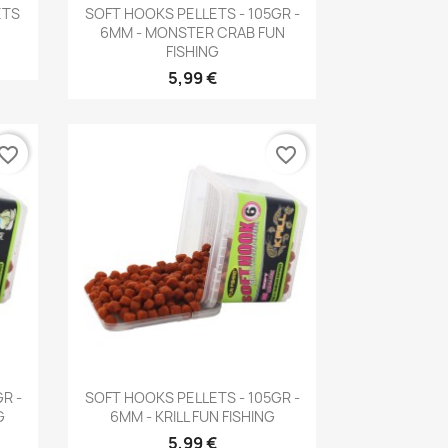
Aperçu rapide

ETS
SOFT HOOKS PELLETS - 105GR -
6MM - MONSTER CRAB FUN
FISHING
5,99 €
vorite_border
favorite_border
Aperçu rapide

R -
SOFT HOOKS PELLETS - 105GR -
G
6MM - KRILL FUN FISHING
5,99 €