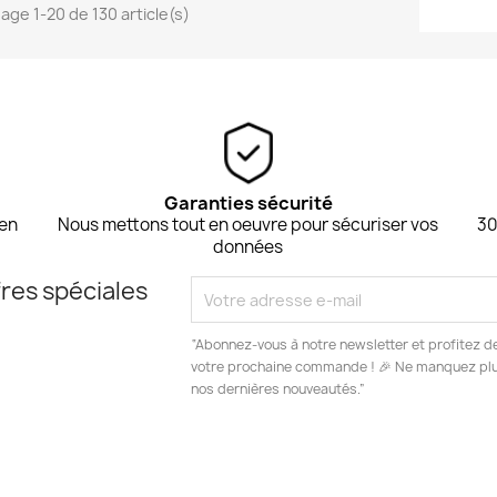
hage 1-20 de 130 article(s)
Garanties sécurité
 en
Nous mettons tout en oeuvre pour sécuriser vos
30
données
res spéciales
“Abonnez-vous à notre newsletter et profitez d
votre prochaine commande ! 🎉 Ne manquez plus
nos dernières nouveautés.”