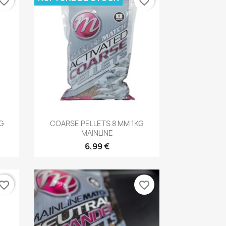
vorite_border
favorite_border
Aperçu rapide

KG
COARSE PELLETS 8 MM 1KG
MAINLINE
6,99 €
vorite_border
favorite_border