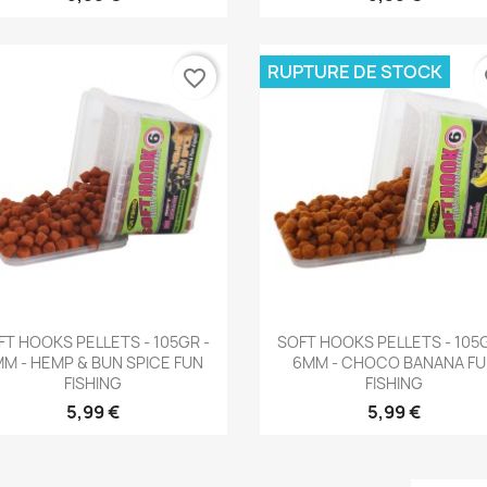
RUPTURE DE STOCK
favorite_border
fa
Aperçu rapide
Aperçu rapide


FT HOOKS PELLETS - 105GR -
SOFT HOOKS PELLETS - 105G
M - HEMP & BUN SPICE FUN
6MM - CHOCO BANANA F
FISHING
FISHING
5,99 €
5,99 €