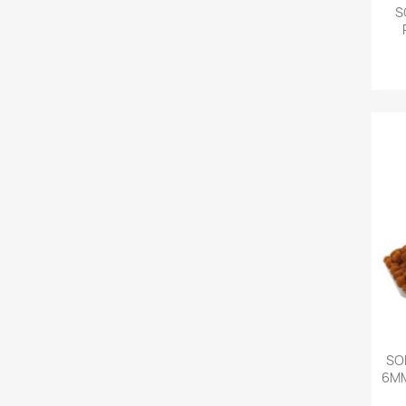
S
SO
6MM