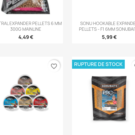
Aperçu rapide
Aperçu rapide


RAL EXPANDER PELLETS 6 MM
SONU HOOKABLE EXPAND
300G MAINLINE
PELLETS - F1 6MM SONUBA
4,49 €
5,99 €
RUPTURE DE STOCK
favorite_border
fa