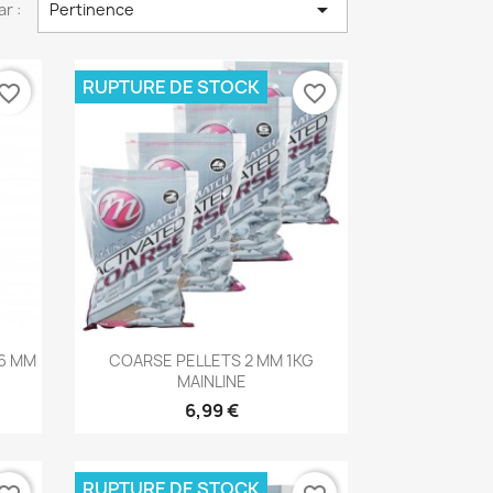

ar :
Pertinence
RUPTURE DE STOCK
vorite_border
favorite_border
Aperçu rapide

 6 MM
COARSE PELLETS 2 MM 1KG
MAINLINE
6,99 €
RUPTURE DE STOCK