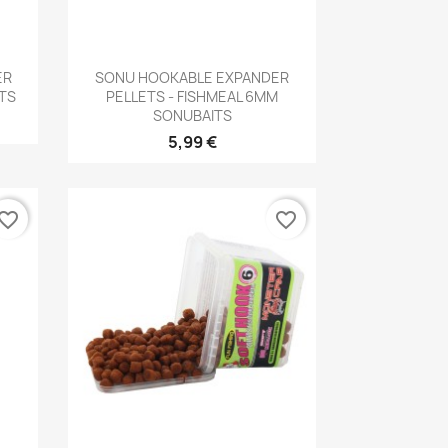
Aperçu rapide

ER
SONU HOOKABLE EXPANDER
ITS
PELLETS - FISHMEAL 6MM
SONUBAITS
5,99 €
vorite_border
favorite_border