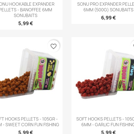
Aperçu rapide
Aperçu rapide


ONU HOOKABLE EXPANDER
SONU PRO EXPANDER PELL
PELLETS - BANOFFEE 6MM
6MM (500G) SONUBAITS
SONUBAITS
6,99 €
5,99 €
favorite_border
fa
Aperçu rapide
Aperçu rapide


FT HOOKS PELLETS - 105GR -
SOFT HOOKS PELLETS - 105G
 - SWEET CORN FUN FISHING
6MM - GARLIC FUN FISHIN
5,99 €
5,99 €