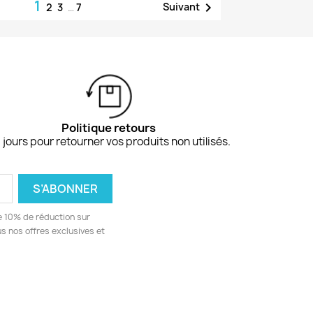
1

Suivant
2
3
…
7
Politique retours
 jours pour retourner vos produits non utilisés.
e 10% de réduction sur
 nos offres exclusives et