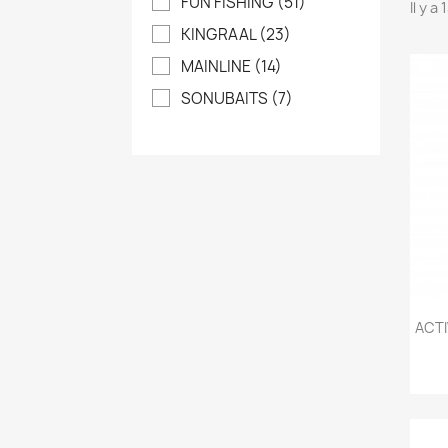
FUN FISHING
(51)
Il y a
KINGRAAL
(23)
MAINLINE
(14)
SONUBAITS
(7)
ACTI