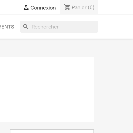
shopping_cart

Panier
(0)
Connexion
search
MENTS