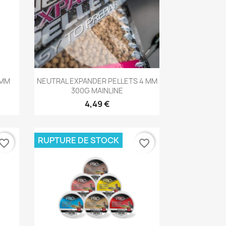
Aperçu rapide

 MM
NEUTRAL EXPANDER PELLETS 4 MM
300G MAINLINE
4,49 €
RUPTURE DE STOCK
vorite_border
favorite_border