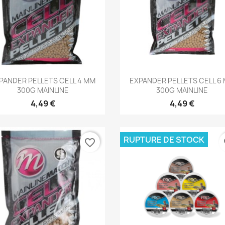
Aperçu rapide
Aperçu rapide


PANDER PELLETS CELL 4 MM
EXPANDER PELLETS CELL 6
300G MAINLINE
300G MAINLINE
4,49 €
4,49 €
RUPTURE DE STOCK
favorite_border
fa