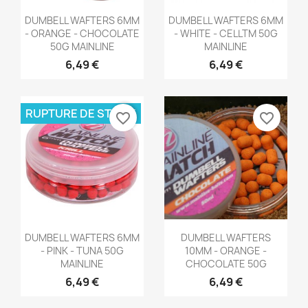
Aperçu rapide
Aperçu rapide


DUMBELL WAFTERS 6MM
DUMBELL WAFTERS 6MM
- ORANGE - CHOCOLATE
- WHITE - CELLTM 50G
50G MAINLINE
MAINLINE
6,49 €
6,49 €
RUPTURE DE STOCK
favorite_border
favorite_border
Aperçu rapide
Aperçu rapide


DUMBELL WAFTERS 6MM
DUMBELL WAFTERS
- PINK - TUNA 50G
10MM - ORANGE -
MAINLINE
CHOCOLATE 50G
6,49 €
6,49 €