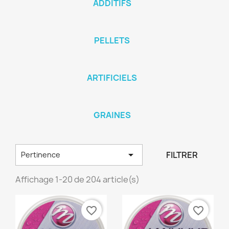
ADDITIFS
PELLETS
ARTIFICIELS
GRAINES

FILTRER
Pertinence
Affichage 1-20 de 204 article(s)
favorite_border
favorite_border