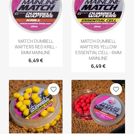
Aperçu rapide
Aperçu rapide


MATCH DUMBELL
MATCH DUMBELL
WAFTERS RED KRILL -
WAFTERS YELLOW
6MM MAINLINE
ESSENTIAL CELL - 6MM
MAINLINE
6,49 €
6,49 €
favorite_border
favorite_border