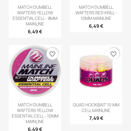
Aperçu rapide
Aperçu rapide


MATCH DUMBELL
MATCH DUMBELL
WAFTERS YELLOW
WAFTERS RED KRILL -
ESSENTIAL CELL - 8MM
10MM MAINLINE
MAINLINE
6,49 €
6,49 €
favorite_border
favorite_border
Aperçu rapide
Aperçu rapide


MATCH DUMBELL
QUAD HOOKBAIT 10 MM
WAFTERS YELLOW
CELL MAINLINE
ESSENTIAL CELL - 10MM
7,49 €
MAINLINE
6,49 €