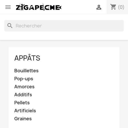
shopping_cart


(0)
search
APPÂTS
Bouillettes
Pop-ups
Amorces
Additifs
Pellets
Artificiels
Graines