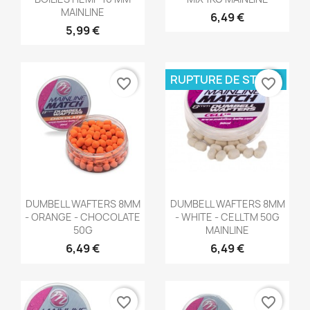
MAINLINE
6,49 €
5,99 €
RUPTURE DE STOCK
favorite_border
favorite_border
Aperçu rapide
Aperçu rapide


DUMBELL WAFTERS 8MM
DUMBELL WAFTERS 8MM
- ORANGE - CHOCOLATE
- WHITE - CELLTM 50G
50G
MAINLINE
6,49 €
6,49 €
favorite_border
favorite_border