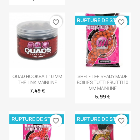
RUPTURE DE STOCK
favorite_border
favorite_border
Aperçu rapide
Aperçu rapide


QUAD HOOKBAIT 10 MM
SHELF LIFE READY MADE
THE LINK MAINLINE
BOILIES TUTTI FRUITTI 10
MM MAINLINE
7,49 €
5,99 €
RUPTURE DE STOCK
RUPTURE DE STOCK
favorite_border
favorite_border