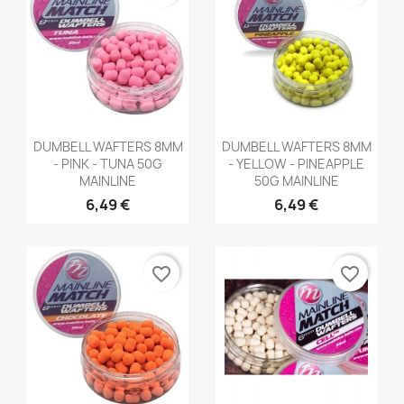
Aperçu rapide
Aperçu rapide


DUMBELL WAFTERS 8MM
DUMBELL WAFTERS 8MM
- PINK - TUNA 50G
- YELLOW - PINEAPPLE
MAINLINE
50G MAINLINE
6,49 €
6,49 €
favorite_border
favorite_border