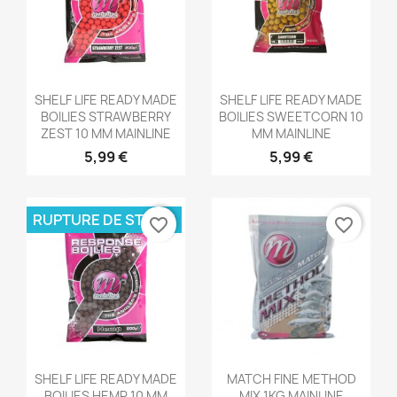
Aperçu rapide
Aperçu rapide


SHELF LIFE READY MADE
SHELF LIFE READY MADE
BOILIES STRAWBERRY
BOILIES SWEETCORN 10
ZEST 10 MM MAINLINE
MM MAINLINE
5,99 €
5,99 €
RUPTURE DE STOCK
favorite_border
favorite_border
Aperçu rapide
Aperçu rapide


SHELF LIFE READY MADE
MATCH FINE METHOD
BOILIES HEMP 10 MM
MIX 1KG MAINLINE