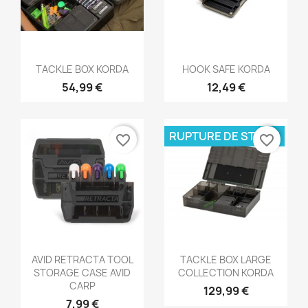
Aperçu rapide
Aperçu rapide


TACKLE BOX KORDA
HOOK SAFE KORDA
54,99 €
12,49 €
RUPTURE DE STOCK
favorite_border
favorite_border
Aperçu rapide
Aperçu rapide


AVID RETRACTA TOOL
TACKLE BOX LARGE
STORAGE CASE AVID
COLLECTION KORDA
CARP
129,99 €
7,99 €