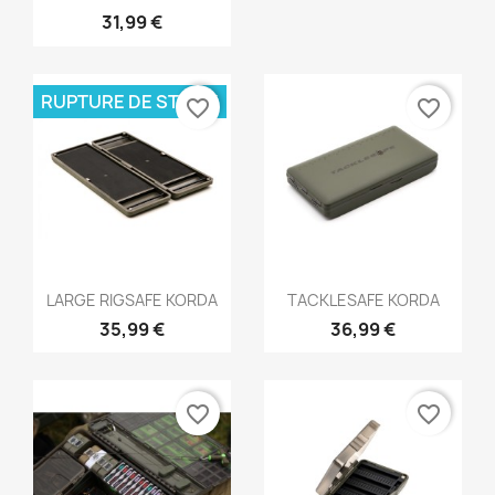
31,99 €
RUPTURE DE STOCK
favorite_border
favorite_border
Aperçu rapide
Aperçu rapide


LARGE RIGSAFE KORDA
TACKLESAFE KORDA
35,99 €
36,99 €
favorite_border
favorite_border