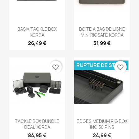
Aperçu rapide
Aperçu rapide


BASIX TACKLE BOX
BOITE A BAS DE LIGNE
KORDA
MINI RIGSAFE KORDA
26,49 €
31,99 €
RUPTURE DE STOCK
favorite_border
favorite_border
Aperçu rapide
Aperçu rapide


TACKLE BOX BUNDLE
EDGES MEDIUM RIG BOX
DEAL KORDA
INC 50 PINS
84,95 €
24,99 €