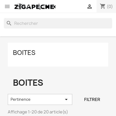
shopping_cart


(0)
search
BOITES
BOITES

FILTRER
Pertinence
Affichage 1-20 de 20 article(s)