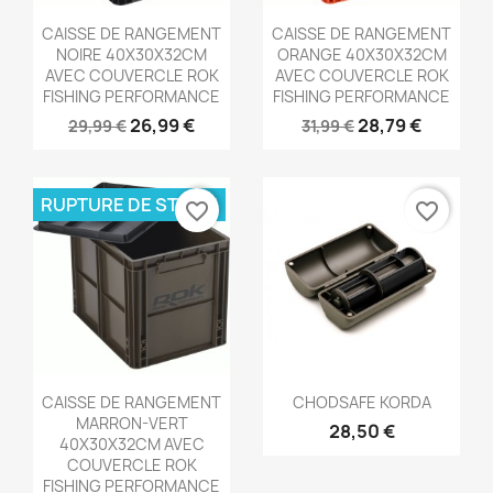
Aperçu rapide
Aperçu rapide


CAISSE DE RANGEMENT
CAISSE DE RANGEMENT
NOIRE 40X30X32CM
ORANGE 40X30X32CM
AVEC COUVERCLE ROK
AVEC COUVERCLE ROK
FISHING PERFORMANCE
FISHING PERFORMANCE
26,99 €
28,79 €
29,99 €
31,99 €
RUPTURE DE STOCK
favorite_border
favorite_border
Aperçu rapide
Aperçu rapide


CAISSE DE RANGEMENT
CHODSAFE KORDA
MARRON-VERT
28,50 €
40X30X32CM AVEC
COUVERCLE ROK
FISHING PERFORMANCE