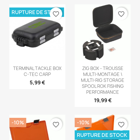
RUPTURE DE STOCK
favorite_border
favorite_border
Aperçu rapide
Aperçu rapide


TERMINAL TACKLE BOX
ZIG BOX - TROUSSE
C-TEC CARP
MULTI-MONTAGE \
MULTI-RIG STORAGE
5,99 €
SPOOL ROK FISHING
PERFORMANCE
19,99 €
-10%
-10%
favorite_border
favorite_border
RUPTURE DE STOCK