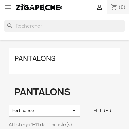
shopping_cart


(0)
search
PANTALONS
PANTALONS

FILTRER
Pertinence
Affichage 1-11 de 11 article(s)