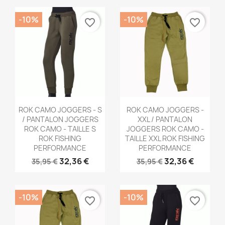
-10%
-10%
favorite_border
favorite_border
Aperçu rapide
Aperçu rapide


ROK CAMO JOGGERS - S
ROK CAMO JOGGERS -
/ PANTALON JOGGERS
XXL / PANTALON
ROK CAMO - TAILLE S
JOGGERS ROK CAMO -
ROK FISHING
TAILLE XXL ROK FISHING
PERFORMANCE
PERFORMANCE
32,36 €
32,36 €
35,95 €
35,95 €
-10%
-10%
favorite_border
favorite_border