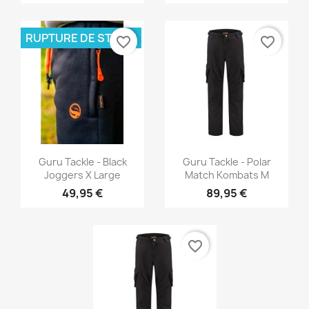
RUPTURE DE STOCK
favorite_border
favorite_border
Aperçu rapide
Aperçu rapide


Guru Tackle - Black
Guru Tackle - Polar
Joggers X Large
Match Kombats M
49,95 €
89,95 €
favorite_border