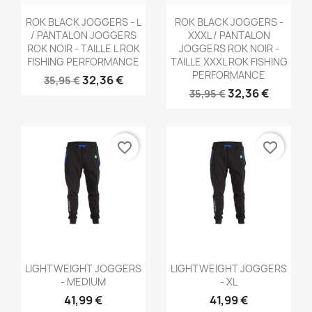
Aperçu rapide
Aperçu rapide


ROK BLACK JOGGERS - L
ROK BLACK JOGGERS -
/ PANTALON JOGGERS
XXXL / PANTALON
ROK NOIR - TAILLE L ROK
JOGGERS ROK NOIR -
FISHING PERFORMANCE
TAILLE XXXL ROK FISHING
PERFORMANCE
32,36 €
35,95 €
32,36 €
35,95 €
favorite_border
favorite_border
Aperçu rapide
Aperçu rapide


LIGHTWEIGHT JOGGERS
LIGHTWEIGHT JOGGERS
- MEDIUM
- XL
41,99 €
41,99 €