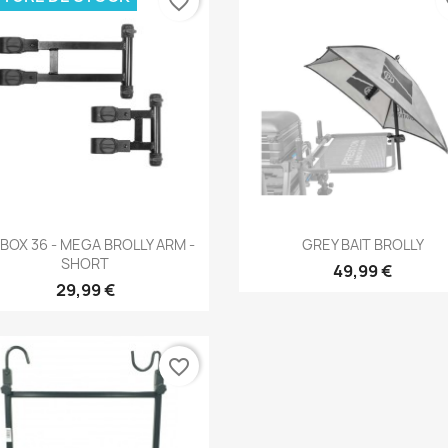
favorite_border
fa
Aperçu rapide
Aperçu rapide


BOX 36 - MEGA BROLLY ARM -
GREY BAIT BROLLY
SHORT
49,99 €
29,99 €
favorite_border