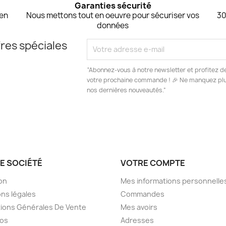
Garanties sécurité
 en
Nous mettons tout en oeuvre pour sécuriser vos
30
données
res spéciales
“Abonnez-vous à notre newsletter et profitez d
votre prochaine commande ! 🎉 Ne manquez plus
nos dernières nouveautés.”
E SOCIÉTÉ
VOTRE COMPTE
son
Mes informations personnelle
ns légales
Commandes
ions Générales De Vente
Mes avoirs
pos
Adresses