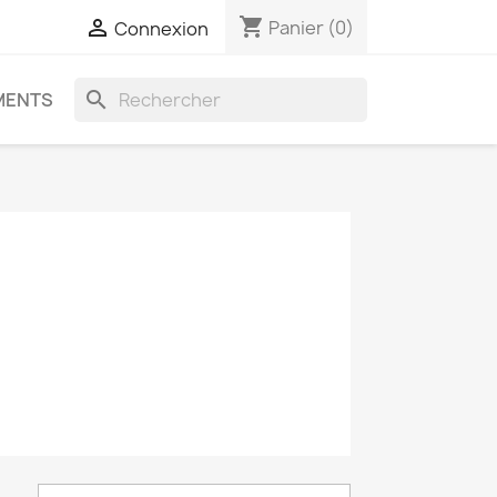
shopping_cart

Panier
(0)
Connexion
search
MENTS