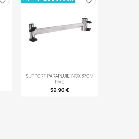
vorite_border
favorite_border
Aperçu rapide

SUPPORT PARAPLUIE INOX 37CM
RIVE
59,90 €