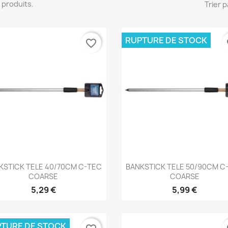
 7 produits.
Trier p
RUPTURE DE STOCK
favorite_border
fa
Aperçu rapide
Aperçu rapide


KSTICK TELE 40/70CM C-TEC
BANKSTICK TELE 50/90CM C
COARSE
COARSE
5,29 €
5,99 €
TURE DE STOCK