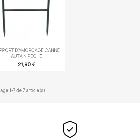
Aperçu rapide

PPORT D'AMORÇAGE CANNE
AUTAIN PECHE
21,90 €
age 1-7 de 7 article(s)