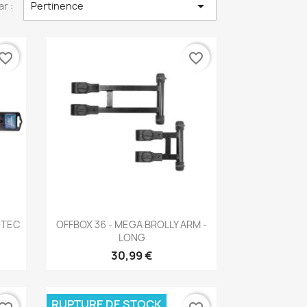

ar :
Pertinence
vorite_border
favorite_border
Aperçu rapide

-TEC
OFFBOX 36 - MEGA BROLLY ARM -
LONG
30,99 €
RUPTURE DE STOCK