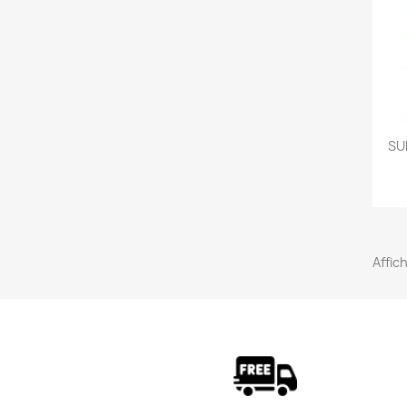
SU
Affich