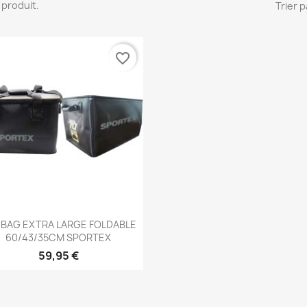
 1 produit.
Trier p
favorite_border
Aperçu rapide

 BAG EXTRA LARGE FOLDABLE
60/43/35CM SPORTEX
59,95 €