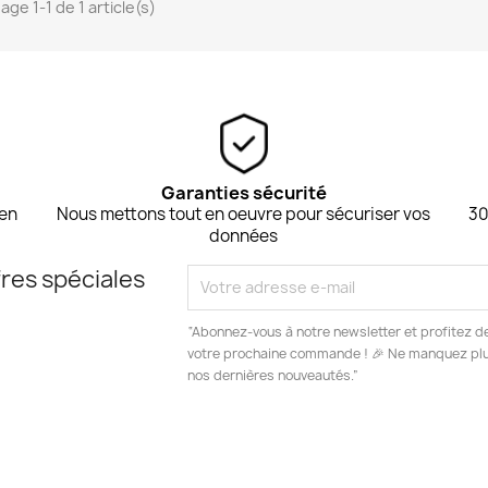
age 1-1 de 1 article(s)
Garanties sécurité
 en
Nous mettons tout en oeuvre pour sécuriser vos
30
données
res spéciales
“Abonnez-vous à notre newsletter et profitez d
votre prochaine commande ! 🎉 Ne manquez plus
nos dernières nouveautés.”