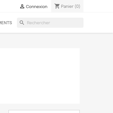
shopping_cart

Panier
(0)
Connexion
search
MENTS