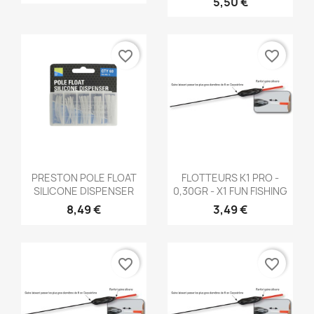
5,50 €
favorite_border
favorite_border
Aperçu rapide
Aperçu rapide


PRESTON POLE FLOAT
FLOTTEURS K1 PRO -
SILICONE DISPENSER
0,30GR - X1 FUN FISHING
8,49 €
3,49 €
favorite_border
favorite_border