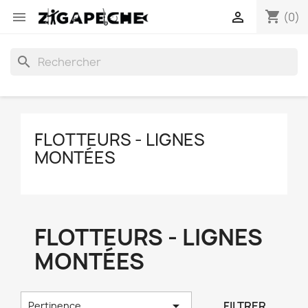
shopping_cart


(0)
search
FLOTTEURS - LIGNES
MONTÉES
FLOTTEURS - LIGNES
MONTÉES

FILTRER
Pertinence