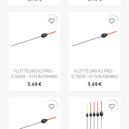
favorite_border
favorite_border
Aperçu rapide
Aperçu rapide


FLOTTEURS K2 PRO -
FLOTTEURS K2 PRO -
0,50GR - X1 FUN FISHING
0,75GR - X1 FUN FISHING
3,49 €
3,49 €
favorite_border
favorite_border