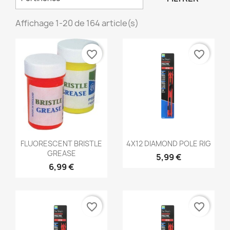
Affichage 1-20 de 164 article(s)
favorite_border
favorite_border
Aperçu rapide
Aperçu rapide


FLUORESCENT BRISTLE
4X12 DIAMOND POLE RIG
GREASE
5,99 €
6,99 €
favorite_border
favorite_border