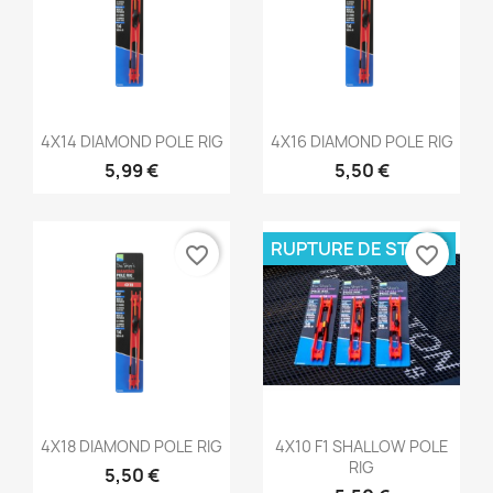
Aperçu rapide
Aperçu rapide


4X14 DIAMOND POLE RIG
4X16 DIAMOND POLE RIG
5,99 €
5,50 €
RUPTURE DE STOCK
favorite_border
favorite_border
Aperçu rapide
Aperçu rapide


4X18 DIAMOND POLE RIG
4X10 F1 SHALLOW POLE
RIG
5,50 €