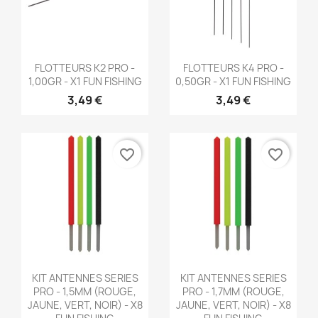
Aperçu rapide
Aperçu rapide


FLOTTEURS K2 PRO -
FLOTTEURS K4 PRO -
1,00GR - X1 FUN FISHING
0,50GR - X1 FUN FISHING
3,49 €
3,49 €
favorite_border
favorite_border
Aperçu rapide
Aperçu rapide


KIT ANTENNES SERIES
KIT ANTENNES SERIES
PRO - 1,5MM (ROUGE,
PRO - 1,7MM (ROUGE,
JAUNE, VERT, NOIR) - X8
JAUNE, VERT, NOIR) - X8