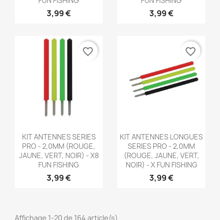
FUN FISHING
FUN FISHING
3,99 €
3,99 €
favorite_border
favorite_border
Aperçu rapide
Aperçu rapide


KIT ANTENNES SERIES
KIT ANTENNES LONGUES
PRO - 2,0MM (ROUGE,
SERIES PRO - 2,0MM
JAUNE, VERT, NOIR) - X8
(ROUGE, JAUNE, VERT,
FUN FISHING
NOIR) - X FUN FISHING
3,99 €
3,99 €
Affichage 1-20 de 164 article(s)