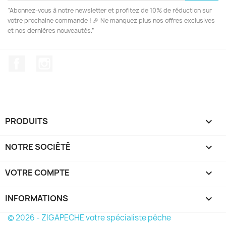
“Abonnez-vous à notre newsletter et profitez de 10% de réduction sur
votre prochaine commande ! 🎉 Ne manquez plus nos offres exclusives
et nos dernières nouveautés.”
Facebook
Instagram
PRODUITS

NOTRE SOCIÉTÉ

VOTRE COMPTE

INFORMATIONS
keyboard_arrow_down
© 2026 - ZIGAPECHE votre spécialiste pêche