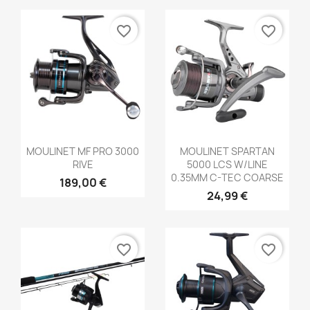
favorite_border
favorite_border
Aperçu rapide
Aperçu rapide


MOULINET MF PRO 3000
MOULINET SPARTAN
RIVE
5000 LCS W/LINE
0.35MM C-TEC COARSE
189,00 €
24,99 €
favorite_border
favorite_border