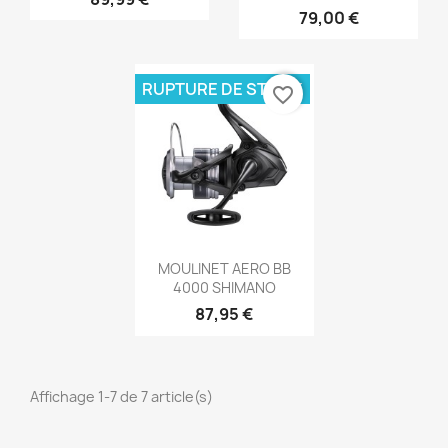
79,00 €
RUPTURE DE STOCK
favorite_border
Aperçu rapide

MOULINET AERO BB
4000 SHIMANO
87,95 €
Affichage 1-7 de 7 article(s)