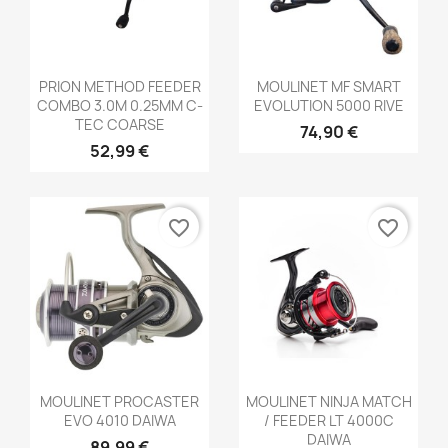
Aperçu rapide
Aperçu rapide


PRION METHOD FEEDER
MOULINET MF SMART
COMBO 3.0M 0.25MM C-
EVOLUTION 5000 RIVE
TEC COARSE
74,90 €
52,99 €
favorite_border
favorite_border
Aperçu rapide
Aperçu rapide


MOULINET PROCASTER
MOULINET NINJA MATCH
EVO 4010 DAIWA
/ FEEDER LT 4000C
DAIWA
89,99 €