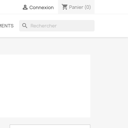
shopping_cart

Panier
(0)
Connexion
search
MENTS