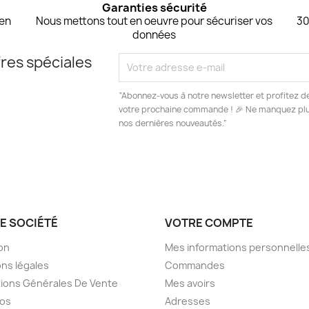
Garanties sécurité
 en
Nous mettons tout en oeuvre pour sécuriser vos
30
données
res spéciales
“Abonnez-vous à notre newsletter et profitez d
votre prochaine commande ! 🎉 Ne manquez plus
nos dernières nouveautés.”
E SOCIÉTÉ
VOTRE COMPTE
son
Mes informations personnelle
ns légales
Commandes
ions Générales De Vente
Mes avoirs
pos
Adresses