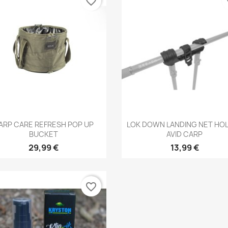
favorite_border
fa
Aperçu rapide
Aperçu rapide


ARP CARE REFRESH POP UP
LOK DOWN LANDING NET HO
BUCKET
AVID CARP
29,99 €
13,99 €
favorite_border