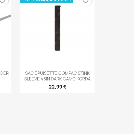
vorite_border
favorite_border
Aperçu rapide

LDER
SAC ÉPUISETTE COMPAC STINK
SLEEVE 46IN DARK CAMO KORDA
22,99 €