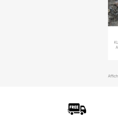
K
A
Affich