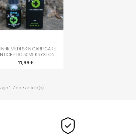
Aperçu rapide

LIN-IK MEDI SKIN CARP CARE
NTICEPTIC 30ML KRYSTON
11,99 €
age 1-7 de 7 article(s)