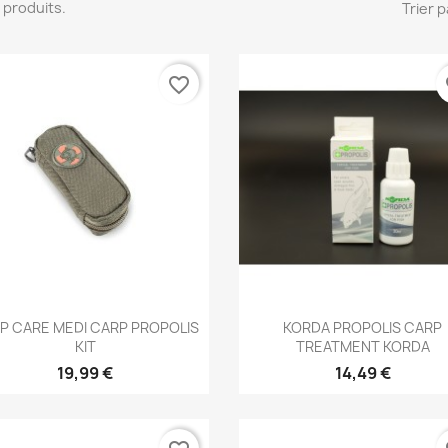
 7 produits.
Trier p
favorite_border
fa
Aperçu rapide
Aperçu rapide


P CARE MEDI CARP PROPOLIS
KORDA PROPOLIS CARP
KIT
TREATMENT KORDA
19,99 €
14,49 €