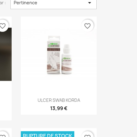

ar :
Pertinence
vorite_border
favorite_border
Aperçu rapide

ULCER SWAB KORDA
13,99 €
RUPTURE DE STOCK