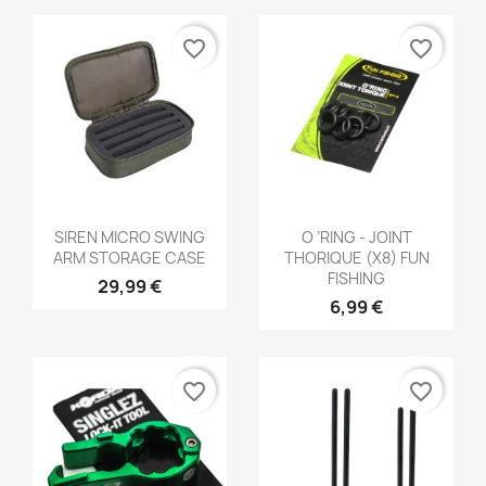
favorite_border
favorite_border
Aperçu rapide
Aperçu rapide


SIREN MICRO SWING
O ’RING - JOINT
ARM STORAGE CASE
THORIQUE (X8) FUN
FISHING
29,99 €
6,99 €
favorite_border
favorite_border