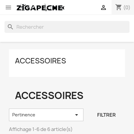
shopping_cart


(0)
search
ACCESSOIRES
ACCESSOIRES

FILTRER
Pertinence
Affichage 1-6 de 6 article(s)