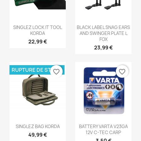
Aperçu rapide
Aperçu rapide


SINGLEZ LOCK IT TOOL
BLACK LABEL SNAG EARS
KORDA
AND SWINGER PLATE L
FOX
22,99 €
23,99 €
RUPTURE DE STOCK
favorite_border
favorite_border
Aperçu rapide
Aperçu rapide


SINGLEZ BAG KORDA
BATTERY VARTA V23GA
12V C-TEC CARP
49,99 €
3,50 €