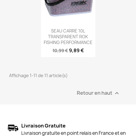
Aperçu rapide

SEAU CARRE 10L
TRANSPARENT ROK
FISHING PERFORMANCE
9,89 €
10,99 €
Affichage 1-11 de 11 article(s)
Retour en haut

Livraison Gratuite
Livraison gratuite en point relais en France et en