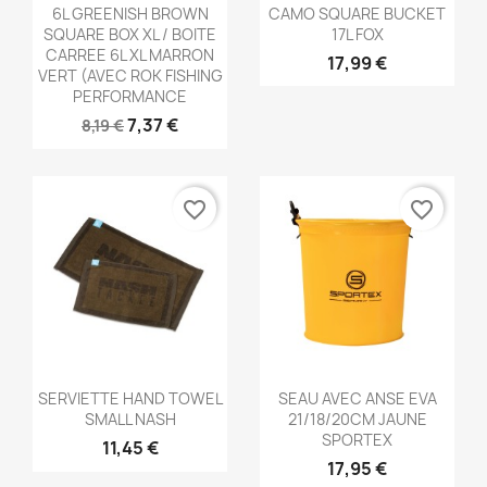
Aperçu rapide
Aperçu rapide


6L GREENISH BROWN
CAMO SQUARE BUCKET
SQUARE BOX XL / BOITE
17L FOX
CARREE 6L XL MARRON
17,99 €
VERT (AVEC ROK FISHING
PERFORMANCE
7,37 €
8,19 €
favorite_border
favorite_border
Aperçu rapide
Aperçu rapide


SERVIETTE HAND TOWEL
SEAU AVEC ANSE EVA
SMALL NASH
21/18/20CM JAUNE
SPORTEX
11,45 €
17,95 €