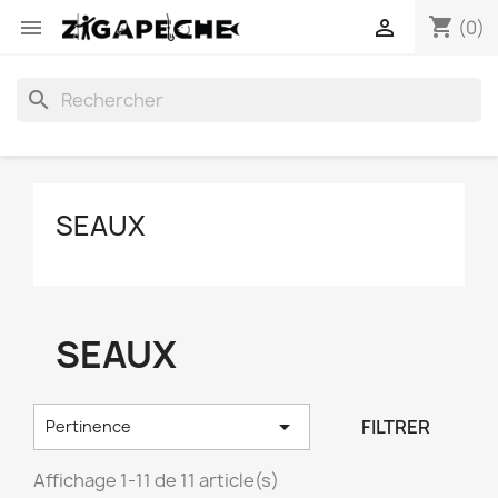
shopping_cart


(0)
search
SEAUX
SEAUX

FILTRER
Pertinence
Affichage 1-11 de 11 article(s)