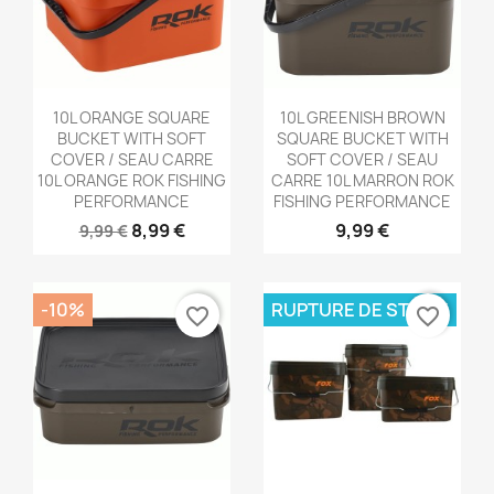
Aperçu rapide
Aperçu rapide


10L ORANGE SQUARE
10L GREENISH BROWN
BUCKET WITH SOFT
SQUARE BUCKET WITH
COVER / SEAU CARRE
SOFT COVER / SEAU
10L ORANGE ROK FISHING
CARRE 10L MARRON ROK
PERFORMANCE
FISHING PERFORMANCE
8,99 €
9,99 €
9,99 €
-10%
RUPTURE DE STOCK
favorite_border
favorite_border