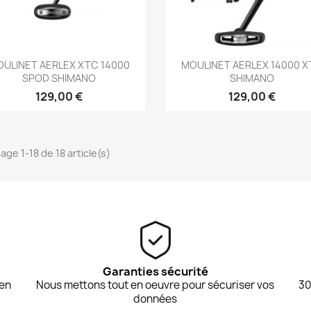
Aperçu rapide
Aperçu rapide


ULINET AERLEX XTC 14000
MOULINET AERLEX 14000 
SPOD SHIMANO
SHIMANO
129,00 €
129,00 €
age 1-18 de 18 article(s)
Garanties sécurité
 en
Nous mettons tout en oeuvre pour sécuriser vos
30
données