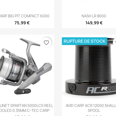
Aperçu rapide
Aperçu rapide


ARF BIG PIT COMPACT 6000
NASH LR 8000
75,99 €
149,99 €
RUPTURE DE STOCK
favorite_border
fa
Aperçu rapide
Aperçu rapide


INET SPARTAN 5000LCS REEL
AVID CARP ACR 12000 SHAL
OOLED 0.35MM C-TEC CARP
SPOOL