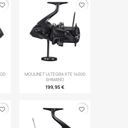
vorite_border
favorite_border
Aperçu rapide

POD
MOULINET ULTEGRA XTE 14000
SHIMANO
199,95 €
vorite_border
favorite_border