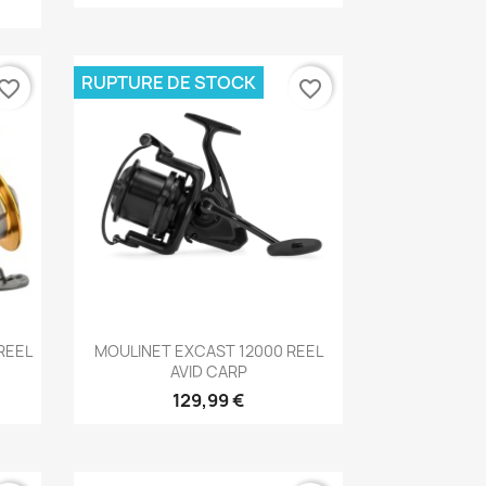
RUPTURE DE STOCK
vorite_border
favorite_border
Aperçu rapide

REEL
MOULINET EXCAST 12000 REEL
AVID CARP
129,99 €