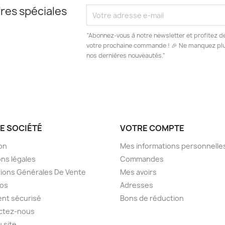
res spéciales
“Abonnez-vous à notre newsletter et profitez d
votre prochaine commande ! 🎉 Ne manquez plus
nos dernières nouveautés.”
E SOCIÉTÉ
VOTRE COMPTE
son
Mes informations personnelle
ns légales
Commandes
ions Générales De Vente
Mes avoirs
pos
Adresses
nt sécurisé
Bons de réduction
ctez-nous
u site