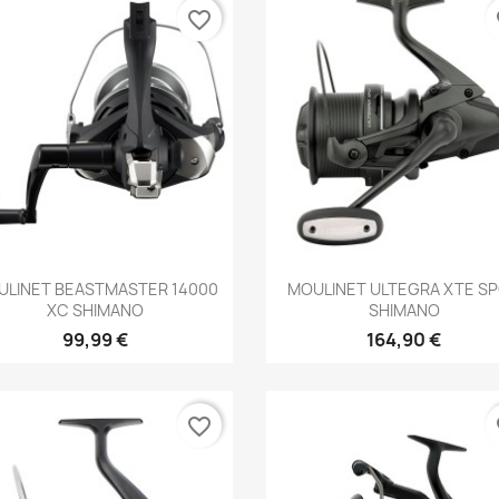
favorite_border
fa
Aperçu rapide
Aperçu rapide


ULINET BEASTMASTER 14000
MOULINET ULTEGRA XTE S
XC SHIMANO
SHIMANO
99,99 €
164,90 €
favorite_border
fa