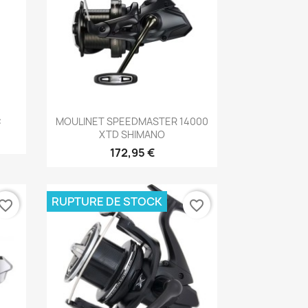
Aperçu rapide

C
MOULINET SPEEDMASTER 14000
XTD SHIMANO
172,95 €
RUPTURE DE STOCK
vorite_border
favorite_border