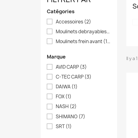
S
Catégories
Accessoires
(2)
Moulinets debrayables
(3)
Moulinets frein avant
(13)
Marque
Il y a
AVID CARP
(3)
C-TEC CARP
(3)
DAIWA
(1)
FOX
(1)
NASH
(2)
SHIMANO
(7)
SRT
(1)