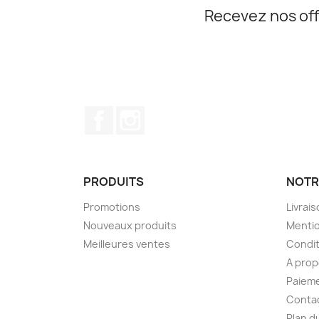
Recevez nos off
Facebook
Instagram
PRODUITS
NOTR
Promotions
Livrai
Nouveaux produits
Mentio
Meilleures ventes
Condit
A pro
Paieme
Conta
Plan d