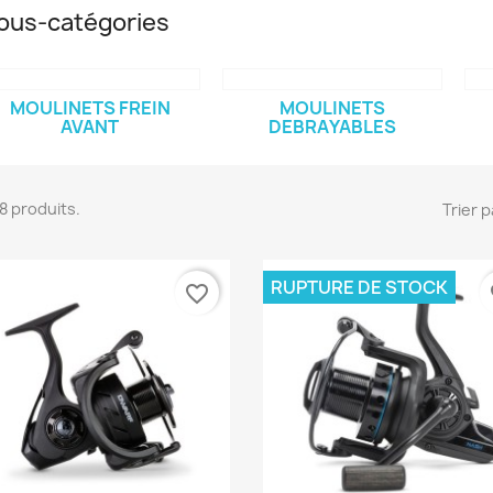
ous-catégories
MOULINETS FREIN
MOULINETS
AVANT
DEBRAYABLES
 18 produits.
Trier p
RUPTURE DE STOCK
favorite_border
fa