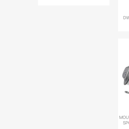
DW
MOUL
SP