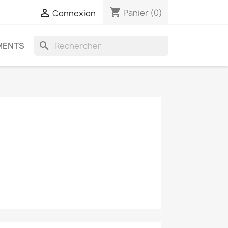
shopping_cart

Panier
(0)
Connexion
search
MENTS