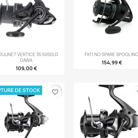
Aperçu rapide
Aperçu rapide


ULINET VERTICE 35 5000LD
FX11 NO SPARE SPOOL IN
DAWA
154,99 €
109,00 €
TURE DE STOCK
favorite_border
fa