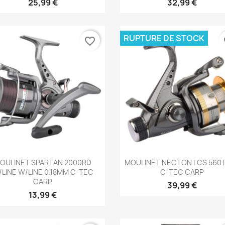
25,99 €
32,99 €
RUPTURE DE STOCK
favorite_border
fa
Aperçu rapide
Aperçu rapide


OULINET SPARTAN 2000RD
MOULINET NECTON LCS 560 
LINE W/LINE 0.18MM C-TEC
C-TEC CARP
CARP
39,99 €
13,99 €