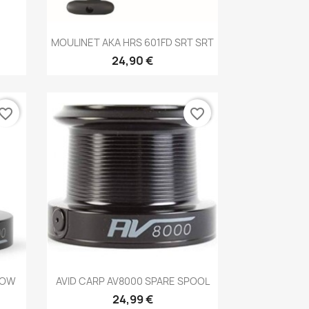
Aperçu rapide

MOULINET AKA HRS 601FD SRT SRT
24,90 €
vorite_border
favorite_border
Aperçu rapide

LOW
AVID CARP AV8000 SPARE SPOOL
24,99 €