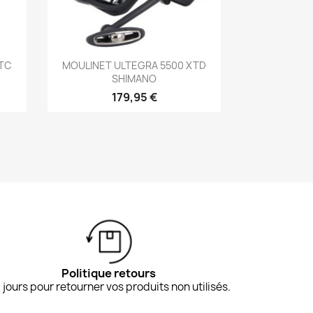
Aperçu rapide

XTC
MOULINET ULTEGRA 5500 XTD
SHIMANO
179,95 €
Politique retours
 jours pour retourner vos produits non utilisés.