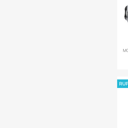
MO
RUP