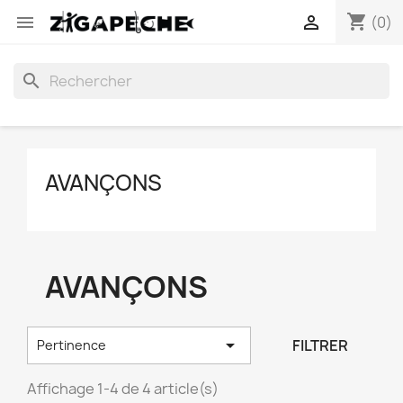
shopping_cart


(0)
search
AVANÇONS
AVANÇONS

FILTRER
Pertinence
Affichage 1-4 de 4 article(s)