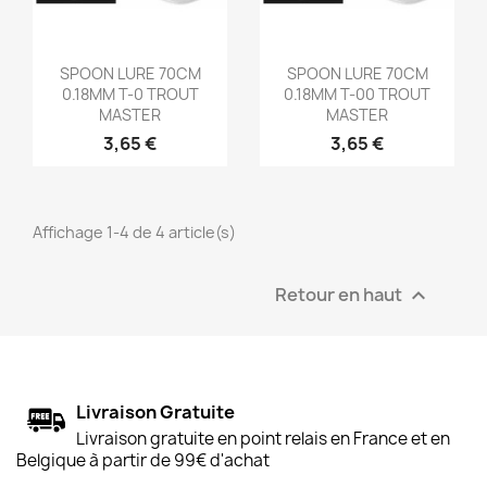
Aperçu rapide
Aperçu rapide


SPOON LURE 70CM
SPOON LURE 70CM
0.18MM T-0 TROUT
0.18MM T-00 TROUT
MASTER
MASTER
3,65 €
3,65 €
Affichage 1-4 de 4 article(s)
Retour en haut

Livraison Gratuite
Livraison gratuite en point relais en France et en
Belgique à partir de 99€ d'achat