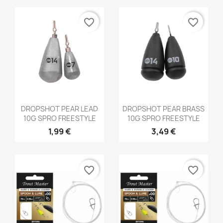
favorite_border
favorite_border
Aperçu rapide
Aperçu rapide


DROPSHOT PEAR LEAD
DROPSHOT PEAR BRASS
10G SPRO FREESTYLE
10G SPRO FREESTYLE
1,99 €
3,49 €
favorite_border
favorite_border