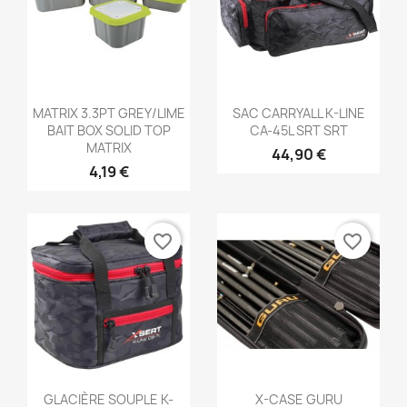
Aperçu rapide
Aperçu rapide


MATRIX 3.3PT GREY/LIME
SAC CARRYALL K-LINE
BAIT BOX SOLID TOP
CA-45L SRT SRT
MATRIX
44,90 €
4,19 €
favorite_border
favorite_border
Aperçu rapide
Aperçu rapide


GLACIÈRE SOUPLE K-
X-CASE GURU