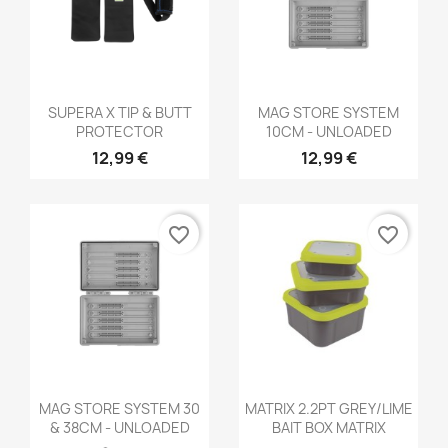
Aperçu rapide
Aperçu rapide


SUPERA X TIP & BUTT
MAG STORE SYSTEM
PROTECTOR
10CM - UNLOADED
12,99 €
12,99 €
favorite_border
favorite_border
Aperçu rapide
Aperçu rapide


MAG STORE SYSTEM 30
MATRIX 2.2PT GREY/LIME
& 38CM - UNLOADED
BAIT BOX MATRIX