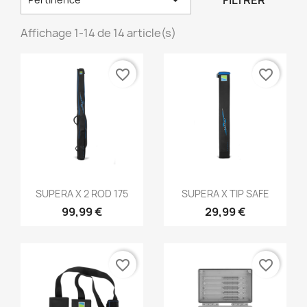
FILTRER
Affichage 1-14 de 14 article(s)
favorite_border
favorite_border
Aperçu rapide
Aperçu rapide


SUPERA X 2 ROD 175
SUPERA X TIP SAFE
99,99 €
29,99 €
favorite_border
favorite_border