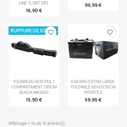
LINE 7L SRT SRT
99,99 €
16,90 €
RUPTURE DE STOCK
favorite_border
favorite_border
Aperçu rapide
Aperçu rapide


FOURREAU ROD POL 1
EVA BAG EXTRA LARGE
COMPARTIMENT 130CM
FOLDABLE 60/43/35CM
BLACK MIKADO
SPORTEX
15,90 €
59,95 €
Affichage 1-14 de 14 article(s)