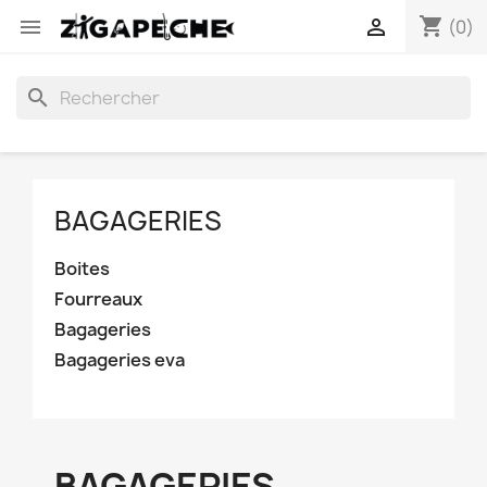
shopping_cart


(0)
search
BAGAGERIES
Boites
Fourreaux
Bagageries
Bagageries eva
BAGAGERIES