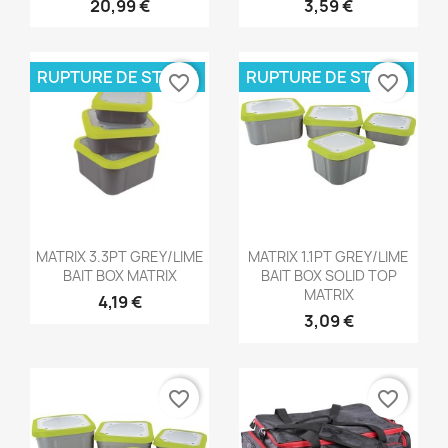
20,99 €
3,59 €
RUPTURE DE STOCK
RUPTURE DE STOCK
favorite_border
favorite_border
Aperçu rapide
Aperçu rapide


MATRIX 3.3PT GREY/LIME
MATRIX 1.1PT GREY/LIME
BAIT BOX MATRIX
BAIT BOX SOLID TOP
MATRIX
4,19 €
3,09 €
favorite_border
favorite_border