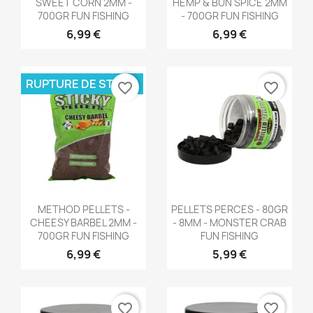
SWEET CORN 2MM -
HEMP & BUN SPICE 2MM
700GR FUN FISHING
- 700GR FUN FISHING
6,99 €
6,99 €
RUPTURE DE STOCK
favorite_border
favorite_border
Aperçu rapide
Aperçu rapide


METHOD PELLETS -
PELLETS PERCES - 80GR
CHEESY BARBEL 2MM -
- 8MM - MONSTER CRAB
700GR FUN FISHING
FUN FISHING
6,99 €
5,99 €
favorite_border
favorite_border