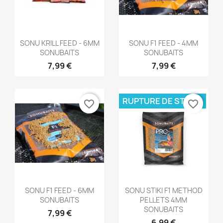
Aperçu rapide
Aperçu rapide


SONU KRILL FEED - 6MM
SONU F1 FEED - 4MM
SONUBAITS
SONUBAITS
7,99 €
7,99 €
RUPTURE DE STOCK
favorite_border
favorite_border
Aperçu rapide
Aperçu rapide


SONU F1 FEED - 6MM
SONU STIKI F1 METHOD
SONUBAITS
PELLETS 4MM
SONUBAITS
7,99 €
6,99 €