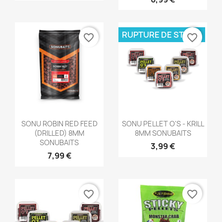
RUPTURE DE STOCK
favorite_border
favorite_border
Aperçu rapide
Aperçu rapide


SONU ROBIN RED FEED
SONU PELLET O'S - KRILL
(DRILLED) 8MM
8MM SONUBAITS
SONUBAITS
3,99 €
7,99 €
favorite_border
favorite_border