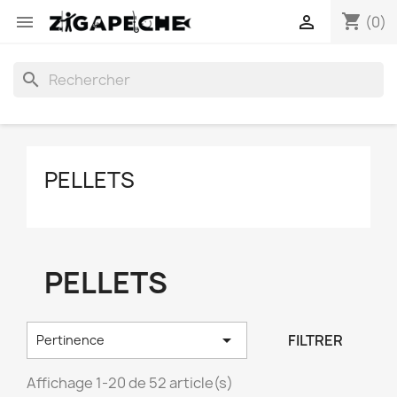
shopping_cart


(0)
search
PELLETS
PELLETS

FILTRER
Pertinence
Affichage 1-20 de 52 article(s)