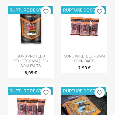
RUPTURE DE STOCK
RUPTURE DE STOCK
favorite_border
favorite_border
Aperçu rapide
Aperçu rapide


SONU PRO FEED
SONU KRILL FEED - 2MM
PELLETS 6MM (1KG)
SONUBAITS
SONUBAITS
7,99 €
6,99 €
RUPTURE DE STOCK
RUPTURE DE STOCK
favorite_border
favorite_border