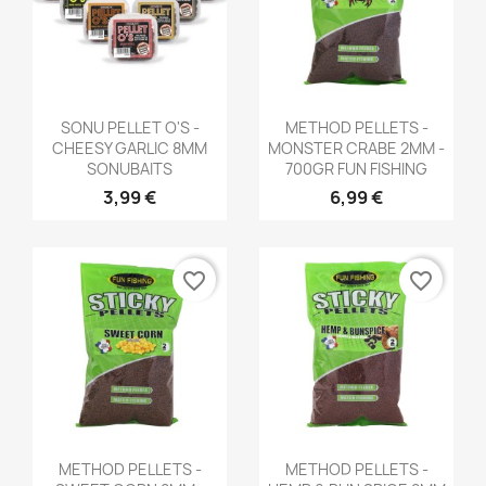
Aperçu rapide
Aperçu rapide


SONU PELLET O'S -
METHOD PELLETS -
CHEESY GARLIC 8MM
MONSTER CRABE 2MM -
SONUBAITS
700GR FUN FISHING
3,99 €
6,99 €
favorite_border
favorite_border
Aperçu rapide
Aperçu rapide


METHOD PELLETS -
METHOD PELLETS -