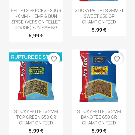
Aperçu rapide
Aperçu rapide


PELLETS PERCES - 80GR
STICKY PELLETS 2MM F1
- 8MM - HEMP & BUN
SWEET 650 GR
SPICE (VERSION PELLET
CHAMPION FEED
ROUGE) FUN FISHING
5,99 €
5,99 €
RUPTURE DE STOCK
favorite_border
favorite_border
Aperçu rapide
Aperçu rapide


STICKY PELLETS 2MM
STICKY PELLETS 2MM
TOP GREEN 650 GR
BANO'FEE 650 GR
CHAMPION FEED
CHAMPION FEED
5,99 €
5,99 €