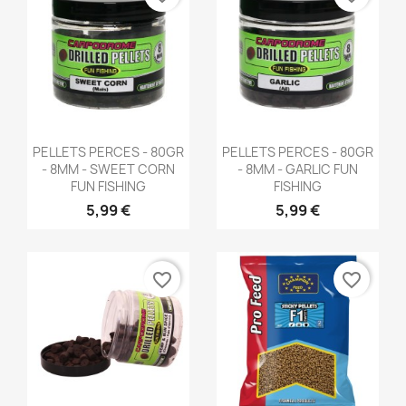
Aperçu rapide
Aperçu rapide


PELLETS PERCES - 80GR
PELLETS PERCES - 80GR
- 8MM - SWEET CORN
- 8MM - GARLIC FUN
FUN FISHING
FISHING
5,99 €
5,99 €
favorite_border
favorite_border