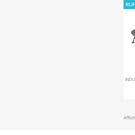
RUP
IND
Affic