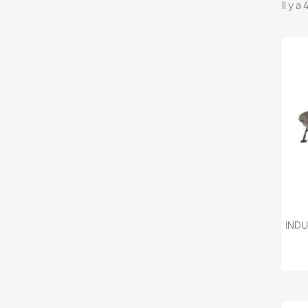
Il y a
IND