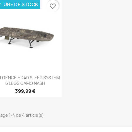
TURE DE STOCK
favorite_border
Aperçu rapide

ULGENCE HD40 SLEEP SYSTEM
6 LEGS CAMO NASH
399,99 €
hage 1-4 de 4 article(s)