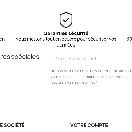
Garanties sécurité
 en
Nous mettons tout en oeuvre pour sécuriser vos
30
données
res spéciales
“Abonnez-vous à notre newsletter et profitez d
votre prochaine commande ! 🎉 Ne manquez plus
nos dernières nouveautés.”
E SOCIÉTÉ
VOTRE COMPTE