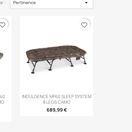

ar :
Pertinence
vorite_border
favorite_border
Aperçu rapide

40
INDULGENCE MF60 SLEEP SYSTEM
MO
8 LEGS CAMO
689,99 €