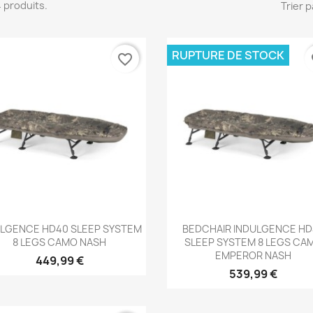
 4 produits.
Trier p
RUPTURE DE STOCK
favorite_border
fa
Aperçu rapide
Aperçu rapide


ULGENCE HD40 SLEEP SYSTEM
BEDCHAIR INDULGENCE HD
8 LEGS CAMO NASH
SLEEP SYSTEM 8 LEGS CA
EMPEROR NASH
449,99 €
539,99 €