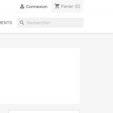
shopping_cart

Panier
(0)
Connexion
search
MENTS