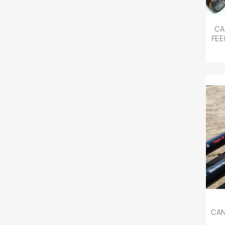
CA
FEE
CAN