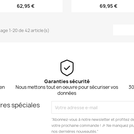
62,95 €
69,95 €
hage 1-20 de 42 article(s)
Garanties sécurité
 en
Nous mettons tout en oeuvre pour sécuriser vos
30
données
res spéciales
“Abonnez-vous à notre newsletter et profitez d
votre prochaine commande ! 🎉 Ne manquez plus
nos dernières nouveautés.”