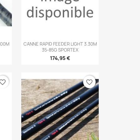
Aperçu rapide

.00M
CANNE RAPID FEEDER LIGHT 3.30M
35-85G SPORTEX
174,95 €
vorite_border
favorite_border