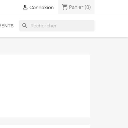
shopping_cart

Panier
(0)
Connexion
search
MENTS