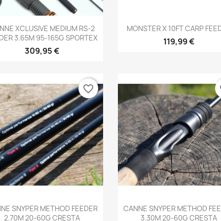
Aperçu rapide
Aperçu rapide


NNE XCLUSIVE MEDIUM RS-2
MONSTER X 10FT CARP FEE
DER 3.65M 95-165G SPORTEX
119,99 €
309,95 €
favorite_border
fa
Aperçu rapide
Aperçu rapide


NE SNYPER METHOD FEEDER
CANNE SNYPER METHOD FE
2.70M 20-60G CRESTA
3.30M 20-60G CRESTA