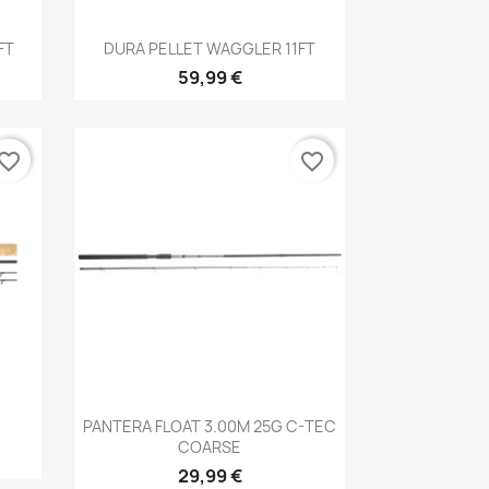
Aperçu rapide

FT
DURA PELLET WAGGLER 11FT
59,99 €
vorite_border
favorite_border
Aperçu rapide

PANTERA FLOAT 3.00M 25G C-TEC
COARSE
29,99 €