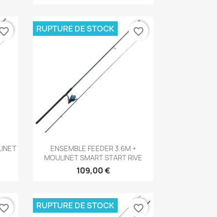
RUPTURE DE STOCK
vorite_border
favorite_border
Aperçu rapide

LINET
ENSEMBLE FEEDER 3.6M +
MOULINET SMART START RIVE
109,00 €
RUPTURE DE STOCK
vorite_border
favorite_border