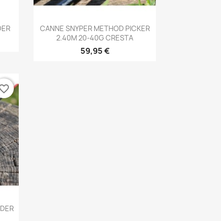
Aperçu rapide

DER
CANNE SNYPER METHOD PICKER
2.40M 20-40G CRESTA
59,95 €
vorite_border
EDER