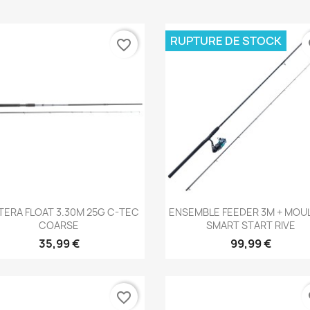
RUPTURE DE STOCK
favorite_border
fa
Aperçu rapide
Aperçu rapide


TERA FLOAT 3.30M 25G C-TEC
ENSEMBLE FEEDER 3M + MOU
COARSE
SMART START RIVE
35,99 €
99,99 €
favorite_border
fa