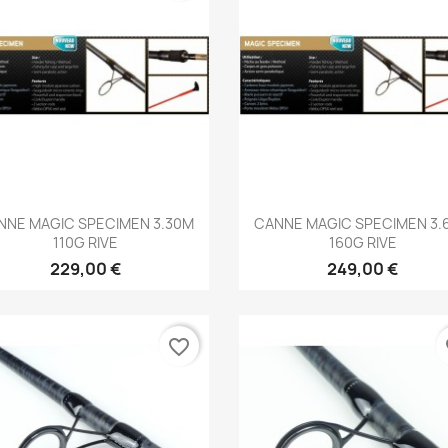
Aperçu rapide
Aperçu rapide


NNE MAGIC SPECIMEN 3.30M
CANNE MAGIC SPECIMEN 3.
110G RIVE
160G RIVE
229,00 €
249,00 €
favorite_border
fa