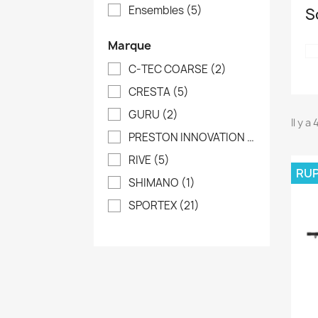
Ensembles
(5)
S
Marque
C-TEC COARSE
(2)
CRESTA
(5)
GURU
(2)
Il y a
PRESTON INNOVATION
(6)
RIVE
(5)
RUP
SHIMANO
(1)
SPORTEX
(21)