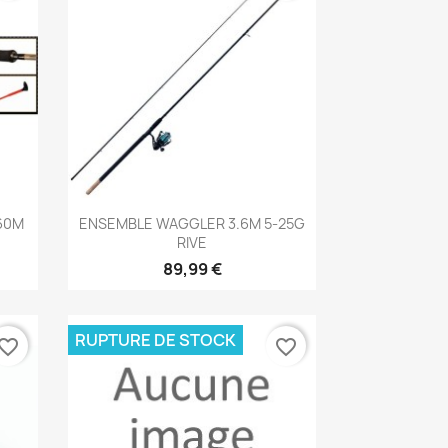
Aperçu rapide

60M
ENSEMBLE WAGGLER 3.6M 5-25G
RIVE
89,99 €
RUPTURE DE STOCK
vorite_border
favorite_border