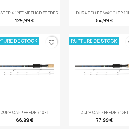
Aperçu rapide
Aperçu rapide


STER X 12FT METHOD FEEDER
DURA PELLET WAGGLER 10
129,99 €
54,99 €
TURE DE STOCK
RUPTURE DE STOCK
favorite_border
fa
Aperçu rapide
Aperçu rapide


DURA CARP FEEDER 10FT
DURA CARP FEEDER 12FT
66,99 €
77,99 €