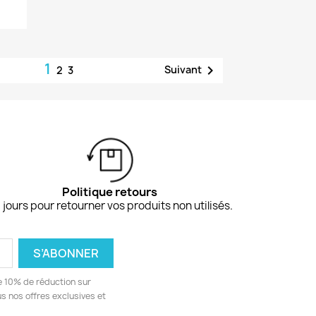
1

Suivant
2
3
Politique retours
 jours pour retourner vos produits non utilisés.
e 10% de réduction sur
 nos offres exclusives et