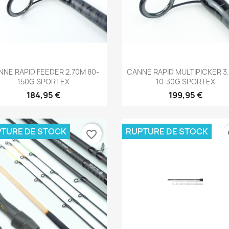
Aperçu rapide
Aperçu rapide


NE RAPID FEEDER 2.70M 80-
CANNE RAPID MULTIPICKER 3
150G SPORTEX
10-30G SPORTEX
184,95 €
199,95 €
TURE DE STOCK
RUPTURE DE STOCK
favorite_border
fa