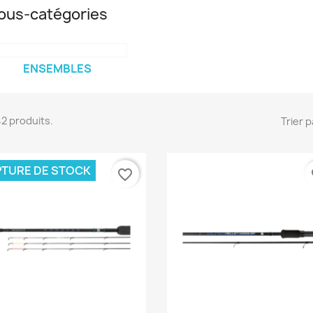
ous-catégories
ENSEMBLES
 42 produits.
Trier p
TURE DE STOCK
favorite_border
fa