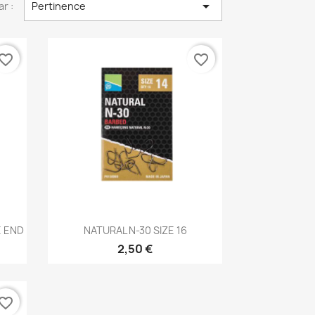

ar :
Pertinence
vorite_border
favorite_border
Aperçu rapide

E END
NATURAL N-30 SIZE 16
2,50 €
vorite_border