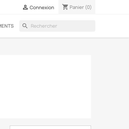
shopping_cart

Panier
(0)
Connexion
search
MENTS