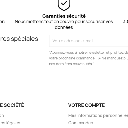
Garanties sécurité
 en
Nous mettons tout en oeuvre pour sécuriser vos
30
données
res spéciales
“Abonnez-vous à notre newsletter et profitez d
votre prochaine commande ! 🎉 Ne manquez plus
nos dernières nouveautés.”
E SOCIÉTÉ
VOTRE COMPTE
son
Mes informations personnelle
ns légales
Commandes