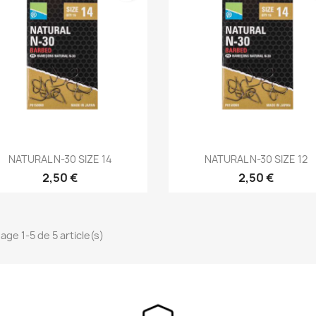
Aperçu rapide
Aperçu rapide


NATURAL N-30 SIZE 14
NATURAL N-30 SIZE 12
2,50 €
2,50 €
age 1-5 de 5 article(s)