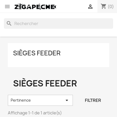
shopping_cart


(0)
search
SIÈGES FEEDER
SIÈGES FEEDER

FILTRER
Pertinence
Affichage 1-1 de 1 article(s)