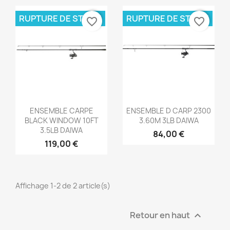
RUPTURE DE STOCK
RUPTURE DE STOCK
favorite_border
favorite_border
Aperçu rapide
Aperçu rapide


ENSEMBLE CARPE
ENSEMBLE D CARP 2300
BLACK WINDOW 10FT
3.60M 3LB DAIWA
3.5LB DAIWA
84,00 €
119,00 €
Affichage 1-2 de 2 article(s)
Retour en haut
