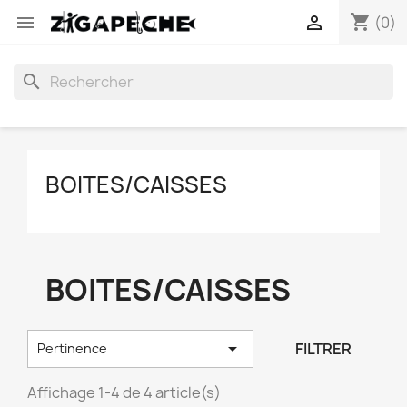
shopping_cart


(0)
search
BOITES/CAISSES
BOITES/CAISSES

FILTRER
Pertinence
Affichage 1-4 de 4 article(s)