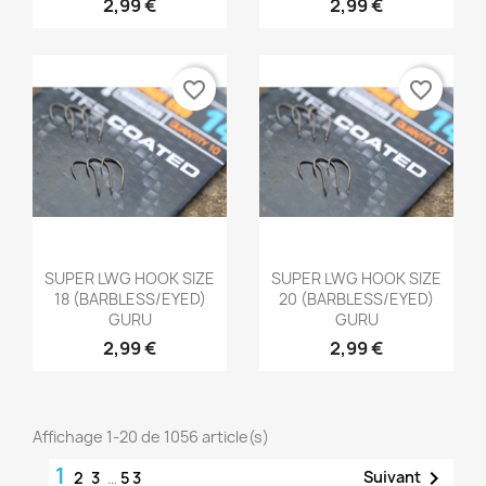
2,99 €
2,99 €
favorite_border
favorite_border
Aperçu rapide
Aperçu rapide


SUPER LWG HOOK SIZE
SUPER LWG HOOK SIZE
18 (BARBLESS/EYED)
20 (BARBLESS/EYED)
GURU
GURU
2,99 €
2,99 €
Affichage 1-20 de 1056 article(s)
1

Suivant
2
3
…
53