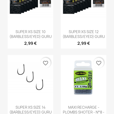
Aperçu rapide
Aperçu rapide


SUPER XS SIZE 10
SUPER XS SIZE 12
(BARBLESS/EYED) GURU
(BARBLESS/EYED) GURU
2,99 €
2,99 €
favorite_border
favorite_border
Aperçu rapide
Aperçu rapide


SUPER XS SIZE 14
MAXI RECHARGE -
(BARBLESS/EYED) GURU
PLOMBS SHOTER - N°8 -