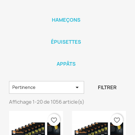
HAMEÇONS
ÉPUISETTES
APPÂTS

FILTRER
Pertinence
Affichage 1-20 de 1056 article(s)
favorite_border
favorite_border