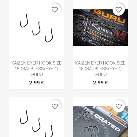
favorite_border
favorite_border
Aperçu rapide
Aperçu rapide


KAIZEN EYED HOOK SIZE
KAIZEN EYED HOOK SIZE
16 (BARBLESS/EYED)
18 (BARBLESS/EYED)
GURU
GURU
2,99 €
2,99 €
favorite_border
favorite_border