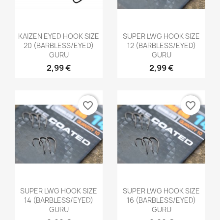
Aperçu rapide
Aperçu rapide


KAIZEN EYED HOOK SIZE
SUPER LWG HOOK SIZE
20 (BARBLESS/EYED)
12 (BARBLESS/EYED)
GURU
GURU
2,99 €
2,99 €
favorite_border
favorite_border
Aperçu rapide
Aperçu rapide


SUPER LWG HOOK SIZE
SUPER LWG HOOK SIZE
14 (BARBLESS/EYED)
16 (BARBLESS/EYED)
GURU
GURU