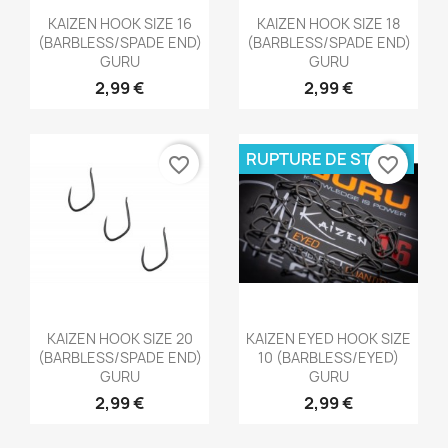
Aperçu rapide
Aperçu rapide


KAIZEN HOOK SIZE 16
KAIZEN HOOK SIZE 18
(BARBLESS/SPADE END)
(BARBLESS/SPADE END)
GURU
GURU
2,99 €
2,99 €
RUPTURE DE STOCK
favorite_border
favorite_border
Aperçu rapide
Aperçu rapide


KAIZEN HOOK SIZE 20
KAIZEN EYED HOOK SIZE
(BARBLESS/SPADE END)
10 (BARBLESS/EYED)
GURU
GURU
2,99 €
2,99 €