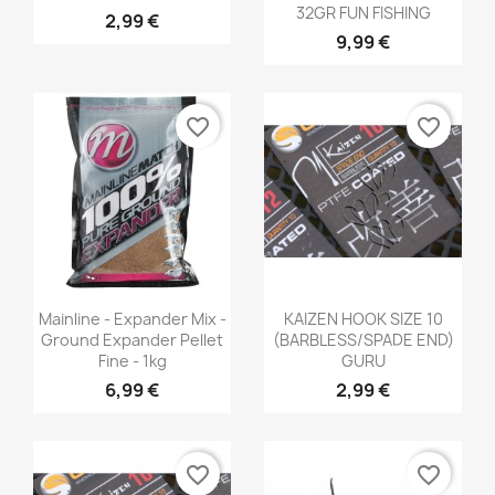
32GR FUN FISHING
2,99 €
9,99 €
favorite_border
favorite_border
Aperçu rapide
Aperçu rapide


Mainline - Expander Mix -
KAIZEN HOOK SIZE 10
Ground Expander Pellet
(BARBLESS/SPADE END)
Fine - 1kg
GURU
6,99 €
2,99 €
favorite_border
favorite_border