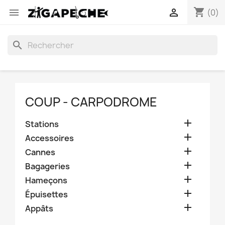
shopping_cart


(0)
search
COUP - CARPODROME

Stations

Accessoires

Cannes

Bagageries

Hameçons

Épuisettes

Appâts