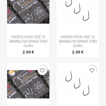
Aperçu rapide
Aperçu rapide


KAIZEN HOOK SIZE 12
KAIZEN HOOK SIZE 14
(BARBLESS/SPADE END)
(BARBLESS/SPADE END)
GURU
GURU
2,99 €
2,99 €
favorite_border
favorite_border