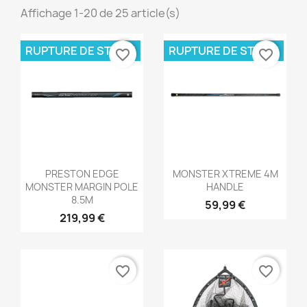
Affichage 1-20 de 25 article(s)
RUPTURE DE STOCK
RUPTURE DE STOCK
favorite_border
favorite_border
Aperçu rapide
Aperçu rapide


PRESTON EDGE
MONSTER XTREME 4M
MONSTER MARGIN POLE
HANDLE
8.5M
59,99 €
219,99 €
favorite_border
favorite_border