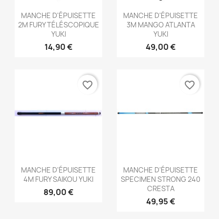
Aperçu rapide
Aperçu rapide


MANCHE D'ÉPUISETTE
MANCHE D'ÉPUISETTE
2M FURY TÉLÉSCOPIQUE
3M MANGO ATLANTA
YUKI
YUKI
14,90 €
49,00 €
favorite_border
favorite_border
Aperçu rapide
Aperçu rapide


MANCHE D'ÉPUISETTE
MANCHE D'ÉPUISETTE
4M FURY SAIKOU YUKI
SPECIMEN STRONG 240
CRESTA
89,00 €
49,95 €