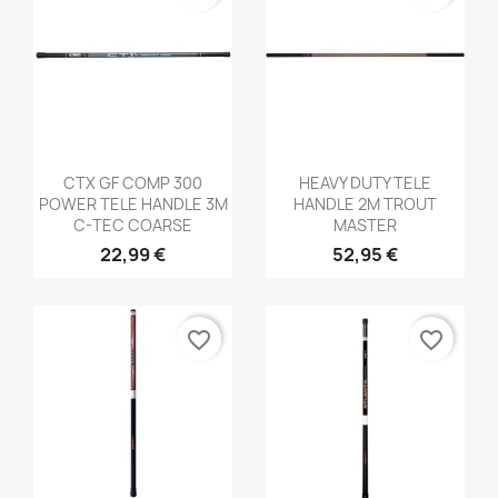
Aperçu rapide
Aperçu rapide


CTX GF COMP 300
HEAVY DUTY TELE
POWER TELE HANDLE 3M
HANDLE 2M TROUT
C-TEC COARSE
MASTER
22,99 €
52,95 €
favorite_border
favorite_border