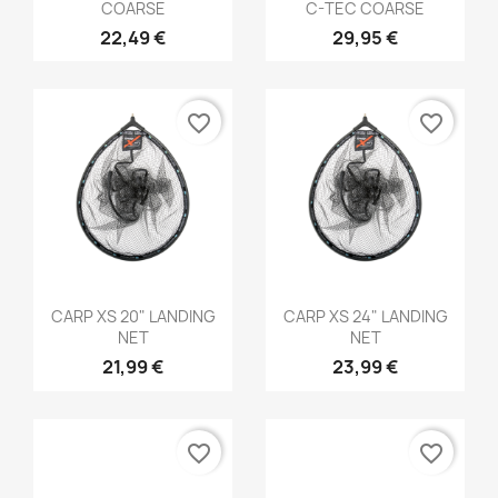
COARSE
C-TEC COARSE
22,49 €
29,95 €
favorite_border
favorite_border
Aperçu rapide
Aperçu rapide


CARP XS 20" LANDING
CARP XS 24" LANDING
NET
NET
21,99 €
23,99 €
favorite_border
favorite_border