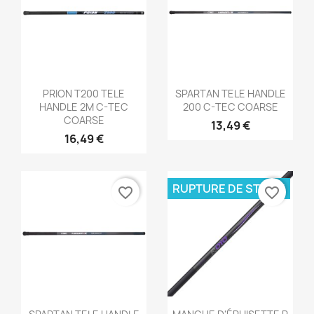
Aperçu rapide
Aperçu rapide


PRION T200 TELE
SPARTAN TELE HANDLE
HANDLE 2M C-TEC
200 C-TEC COARSE
COARSE
13,49 €
16,49 €
RUPTURE DE STOCK
favorite_border
favorite_border
Aperçu rapide
Aperçu rapide

