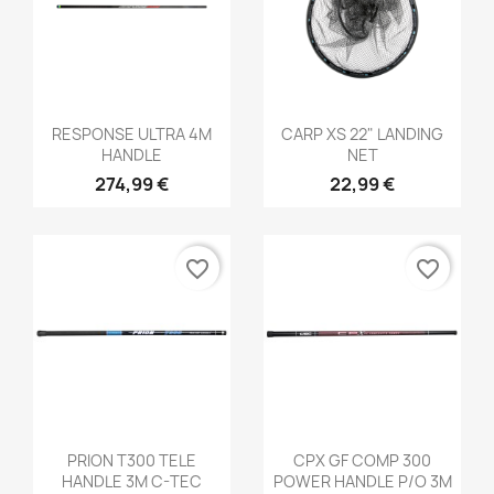
Aperçu rapide
Aperçu rapide


RESPONSE ULTRA 4M
CARP XS 22" LANDING
HANDLE
NET
274,99 €
22,99 €
favorite_border
favorite_border
Aperçu rapide
Aperçu rapide


PRION T300 TELE
CPX GF COMP 300
HANDLE 3M C-TEC
POWER HANDLE P/O 3M