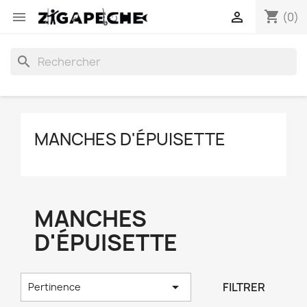
shopping_cart


(0)
search
MANCHES D'ÉPUISETTE
MANCHES
D'ÉPUISETTE

FILTRER
Pertinence