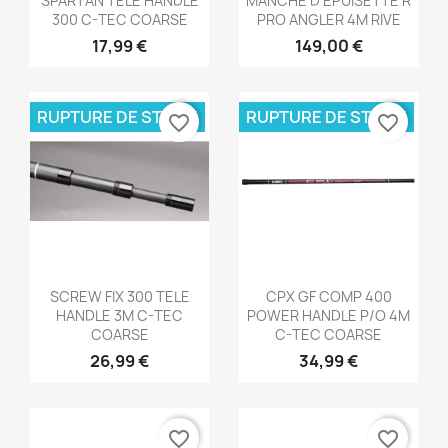
SPARTAN TELE HANDLE
MANCHE D'ÉPUISETTE R
300 C-TEC COARSE
PRO ANGLER 4M RIVE
17,99 €
149,00 €
RUPTURE DE STOCK
RUPTURE DE STOCK
favorite_border
favorite_border
Aperçu rapide
Aperçu rapide


SCREW FIX 300 TELE
CPX GF COMP 400
HANDLE 3M C-TEC
POWER HANDLE P/O 4M
COARSE
C-TEC COARSE
26,99 €
34,99 €
favorite_border
favorite_border