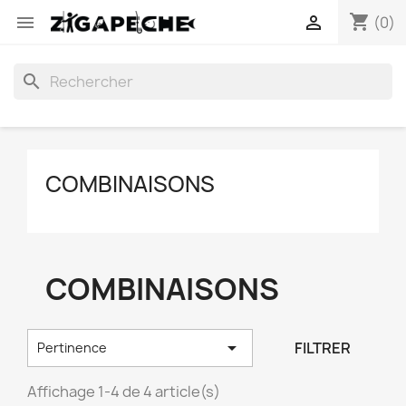
shopping_cart


(0)
search
COMBINAISONS
COMBINAISONS

FILTRER
Pertinence
Affichage 1-4 de 4 article(s)