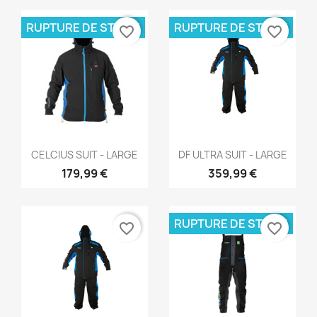
RUPTURE DE STOCK
RUPTURE DE STOCK
favorite_border
favorite_border
Aperçu rapide
Aperçu rapide


CELCIUS SUIT - LARGE
DF ULTRA SUIT - LARGE
179,99 €
359,99 €
RUPTURE DE STOCK
favorite_border
favorite_border