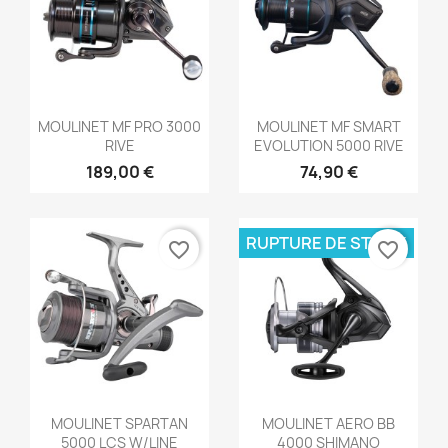
Aperçu rapide
Aperçu rapide


MOULINET MF PRO 3000
MOULINET MF SMART
RIVE
EVOLUTION 5000 RIVE
189,00 €
74,90 €
RUPTURE DE STOCK
favorite_border
favorite_border
Aperçu rapide
Aperçu rapide


MOULINET SPARTAN
MOULINET AERO BB
5000 LCS W/LINE
4000 SHIMANO