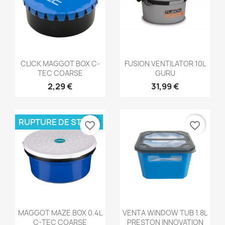
Aperçu rapide
Aperçu rapide


CLICK MAGGOT BOX C-
FUSION VENTILATOR 10L
TEC COARSE
GURU
2,29 €
31,99 €
RUPTURE DE STOCK
favorite_border
favorite_border
Aperçu rapide
Aperçu rapide


MAGGOT MAZE BOX 0.4L
VENTA WINDOW TUB 1.8L
C-TEC COARSE
PRESTON INNOVATION