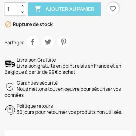

favorite_border
AJOUTER AU PANIER

Rupture de stock
Partager
Livraison Gratuite
Livraison gratuite en point relais en France et en
Belgique à partir de 99€ d'achat
Garanties sécurité
Nous mettons tout en oeuvre pour sécuriser vos
données
Politique retours
30 jours pour retourner vos produits non utilisés.