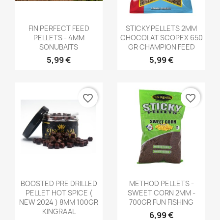
Aperçu rapide
Aperçu rapide


FIN PERFECT FEED
STICKY PELLETS 2MM
PELLETS - 4MM
CHOCOLAT SCOPEX 650
SONUBAITS
GR CHAMPION FEED
5,99 €
5,99 €
favorite_border
favorite_border
Aperçu rapide
Aperçu rapide


BOOSTED PRE DRILLED
METHOD PELLETS -
PELLET HOT SPICE (
SWEET CORN 2MM -
NEW 2024 ) 8MM 100GR
700GR FUN FISHING
KINGRAAL
6,99 €