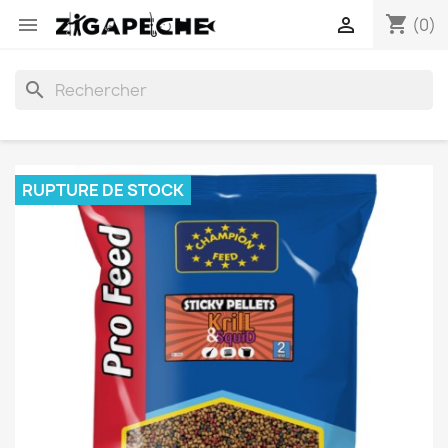
shopping_cart


(0)
search
RUPTURE DE STOCK