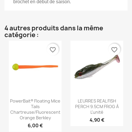
brochet en début de saison.
4 autres produits dans la même
catégorie :
favorite_border
favorite_border
Aperçu rapide
Aperçu rapide


PowerBait® Floating Mice
LEURRES REAL FISH
Tails
PERCH 9.5CM FROG À
Chartreuse/Fluorescent
L'unité
Orange Berkley
4,90 €
6,00 €