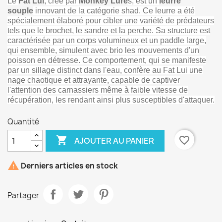
Le
Fat Lui
, créé par
Monkey Lure
s, est un
leurre
souple
innovant de la catégorie shad. Ce leurre a été
spécialement élaboré pour cibler une variété de prédateurs
tels que le brochet, le sandre et la perche. Sa structure est
caractérisée par un corps volumineux et un paddle large,
qui ensemble, simulent avec brio les mouvements d'un
poisson en détresse. Ce comportement, qui se manifeste
par un sillage distinct dans l'eau, confère au Fat Lui une
nage chaotique et attrayante, capable de captiver
l'attention des carnassiers même à faible vitesse de
récupération, les rendant ainsi plus susceptibles d'attaquer.
Quantité

favorite_border
AJOUTER AU PANIER

Derniers articles en stock
Partager