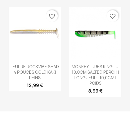
favorite_border
favorite_border
Aperçu rapide
Aperçu rapide


LEURRE ROCKVIBE SHAD
MONKEY LURES KING LUI
4 POUCES GOLD KAKI
10,0CM SALTED PERCH |
REINS
LONGUEUR : 10,0CM |
POIDS
12,99 €
8,99 €