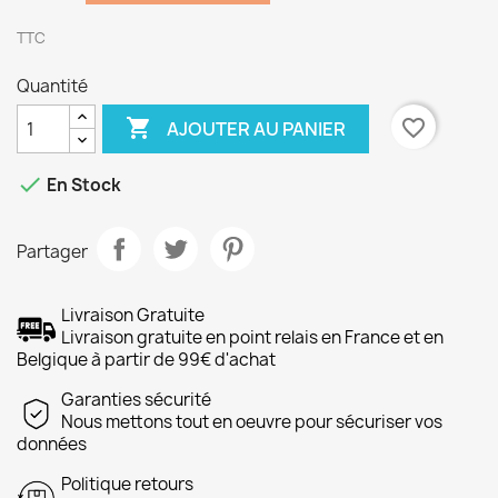
TTC
Quantité

favorite_border
AJOUTER AU PANIER

En Stock
Partager
Livraison Gratuite
Livraison gratuite en point relais en France et en
Belgique à partir de 99€ d'achat
Garanties sécurité
Nous mettons tout en oeuvre pour sécuriser vos
données
Politique retours