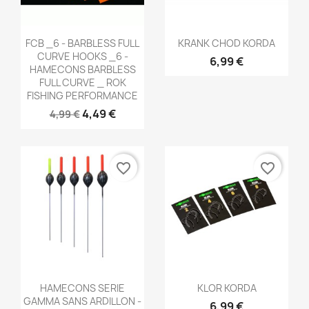
Aperçu rapide
Aperçu rapide


FCB _6 - BARBLESS FULL
KRANK CHOD KORDA
CURVE HOOKS _6 -
6,99 €
HAMECONS BARBLESS
FULL CURVE _ ROK
FISHING PERFORMANCE
4,49 €
4,99 €
favorite_border
favorite_border
Aperçu rapide
Aperçu rapide


HAMECONS SERIE
KLOR KORDA
GAMMA SANS ARDILLON -
6,99 €