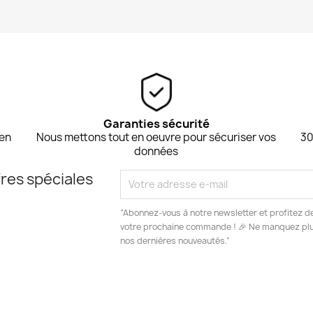
Garanties sécurité
 en
Nous mettons tout en oeuvre pour sécuriser vos
30
données
res spéciales
“Abonnez-vous à notre newsletter et profitez d
votre prochaine commande ! 🎉 Ne manquez plus
nos dernières nouveautés.”