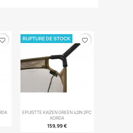
RUPTURE DE STOCK
vorite_border
favorite_border
Aperçu rapide

ORDA
EPUISTTE KAIZEN GREEN 42IN 2PC
KORDA
159,99 €