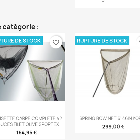
 catégorie :
TURE DE STOCK
RUPTURE DE STOCK
favorite_border
fa
Aperçu rapide
Aperçu rapide


ISETTE CARPE COMPLETE 42
SPRING BOW NET 6' 46IN K
UCES FILET OLIVE SPORTEX
299,00 €
164,95 €