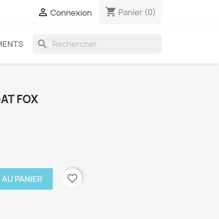
shopping_cart

Panier
(0)
Connexion
search
MENTS
AT FOX
favorite_border
 AU PANIER