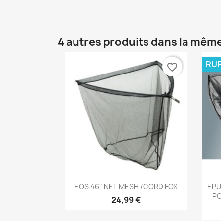
4 autres produits dans la même
RUP
favorite_border
Aperçu rapide

EOS 46" NET MESH /CORD FOX
EPU
PO
24,99 €