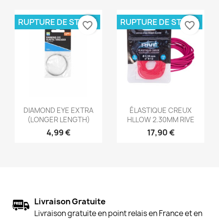
RUPTURE DE STOCK
RUPTURE DE STOCK
favorite_border
favorite_border
Aperçu rapide
Aperçu rapide


DIAMOND EYE EXTRA
ÉLASTIQUE CREUX
(LONGER LENGTH)
HLLOW 2.30MM RIVE
4,99 €
17,90 €
Livraison Gratuite
Livraison gratuite en point relais en France et en