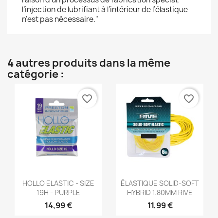
l’injection de lubrifiant à l’intérieur de l’élastique
n’est pas nécessaire."
4 autres produits dans la même
catégorie :
favorite_border
favorite_border
Aperçu rapide
Aperçu rapide


HOLLO ELASTIC - SIZE
ÉLASTIQUE SOLID-SOFT
19H - PURPLE
HYBRID 1.80MM RIVE
14,99 €
11,99 €