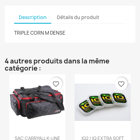
Description
Détails du produit
TRIPLE CORN M DENSE
4 autres produits dans la même
catégorie :
favorite_border
favorite_border
Aperçu rapide
Aperçu rapide


SAC CARRYALL K-LINE
IQ2 / IQ EXTRA SOFT