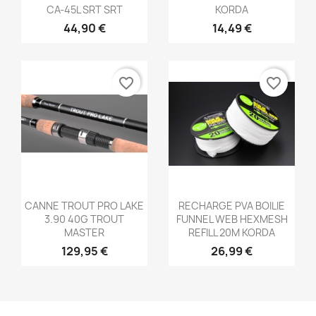
CA-45L SRT SRT
KORDA
44,90 €
14,49 €
favorite_border
favorite_border
Aperçu rapide
Aperçu rapide


CANNE TROUT PRO LAKE
RECHARGE PVA BOILIE
3.90 40G TROUT
FUNNEL WEB HEXMESH
MASTER
REFILL 20M KORDA
129,95 €
26,99 €