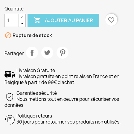
Quantité

favorite_border
AJOUTER AU PANIER

Rupture de stock
Partager
Livraison Gratuite
Livraison gratuite en point relais en France et en
Belgique à partir de 99€ d'achat
Garanties sécurité
Nous mettons tout en oeuvre pour sécuriser vos
données
Politique retours
30 jours pour retourner vos produits non utilisés.